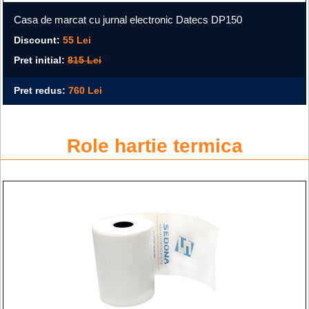
Casa de marcat cu jurnal electronic Datecs DP150
Discount:
55 Lei
Pret initial:
815 Lei
Pret redus:
760 Lei
Role hartie termica