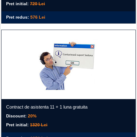
Pret initial:
720 Lei
Pret redus:
576 Lei
Contract de asistenta 11 + 1 luna gratuita
Discount:
20%
Pret initial:
1320 Lei