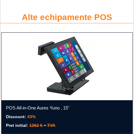
Alte echipamente POS
POS All-in-One Aures Yuno , 15"
Discount:
43%
Pret initial:
1262 € + TVA