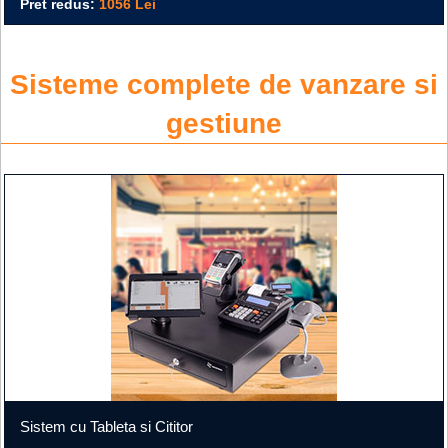
Pret redus:
1056 Lei
Sisteme complete de vanzare si
gestiune
Sistem cu Tableta si Cititor