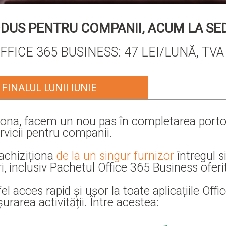
DUS PENTRU COMPANII, ACUM LA S
FICE 365 BUSINESS: 47 LEI/LUNĂ, TVA
FINALUL LUNII IUNIE
dona, facem un nou pas în completarea portof
rvicii pentru companii.
achiziționa
de la un singur furnizor
întregul s
i, inclusiv Pachetul Office 365 Business oferi
el acces rapid și ușor la toate aplicațiile Offi
rare​a activității. Între acestea: