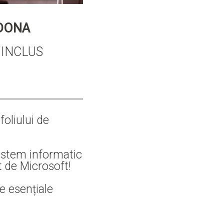
EDONA
 INCLUS
oliului de
istem informatic
t de Microsoft!
ce esențiale