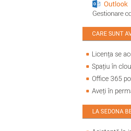
CARE SUNT A
Licența se ac
Spațiu în clo
Office 365 poa
Aveți în perma
LA SEDONA BE