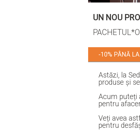
UN NOU PRO
PACHETUL*OF
-10% PÂNĂ LA 
Astăzi, la Se
produse și se
Acum puteți 
pentru afacer
Veți avea astf
pentru desfășu