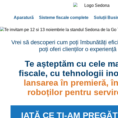
Aparatură
Sisteme fiscale complete
Soluții Bus
Vrei să descoperi cum poți îmbunătăți efici
poți oferi clienților o experienț
Te așteptăm cu cele mai
fiscale, cu tehnologii i
lansarea în premieră, î
roboților pentru serv
IATĂ CE ȚI-AM PREGĂT