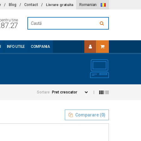
Livrare gratuita
e
/
Blog
/
Contact
/
Romanian
pentru tine
.87.27
I
INFO UTILE
COMPANIA
Sortare
|
Comparare (
0
)