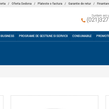
ferta
/
Oferta Sedona
/
Plateste o factura
/
Garantie de retur
/
Finantar
Suntem aici 
(021)327
I BUSINESS
PROGRAME DE GESTIUNE SI SERVICII
CONSUMABILE
PROMOTI