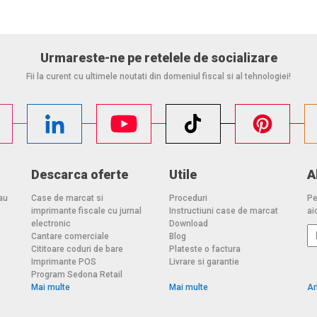
Urmareste-ne pe retelele de socializare
Fii la curent cu ultimele noutati din domeniul fiscal si al tehnologiei!
Descarca oferte
Utile
A
au
Case de marcat si
Proceduri
Pe
imprimante fiscale cu jurnal
Instructiuni case de marcat
aic
electronic
Download
Cantare comerciale
Blog
Cititoare coduri de bare
Plateste o factura
Imprimante POS
Livrare si garantie
Program Sedona Retail
Mai multe
Mai multe
Ar