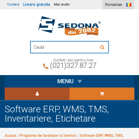
Livrare gratuita
Contact
Mai multe
Romanian
Suntem aici pentru tine
(021)327.87.27
MENIU
Software ERP, WMS, TMS,
Inventariere, Etichetare
Acasa
/
Programe de Gestiune si Servicii
/
Software ERP, WMS, TMS,