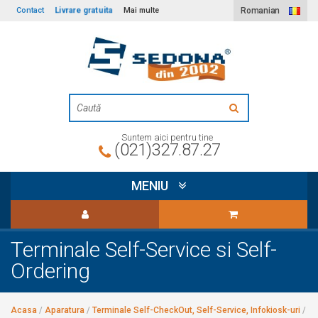
Livrare gratuita
Contact
Mai multe
Romanian
Suntem aici pentru tine
(021)327.87.27
MENIU
Terminale Self-Service si Self-
Ordering
Acasa
/
Aparatura
/
Terminale Self-CheckOut, Self-Service, Infokiosk-uri
/