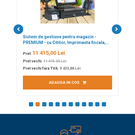
Sistem de gestiune pentru magazin -
S
PREMIUM - cu Cititor, Imprimanta fiscala,
S
Sertar bani, POS All-in-One Aures, Sedona
11 415,00 Lei
Pret:
Pr
Retail
Pret vechi:
11 415.00 Lei
Pr
Pret vechi fara TVA:
9 433,88 Lei
Pr
ADAUGA IN COS