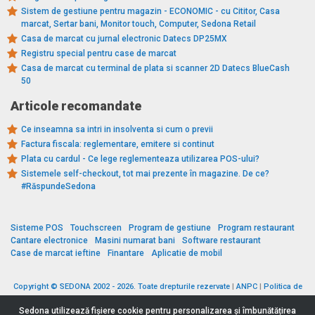
Sistem de gestiune pentru magazin - ECONOMIC - cu Cititor, Casa
marcat, Sertar bani, Monitor touch, Computer, Sedona Retail
Casa de marcat cu jurnal electronic Datecs DP25MX
Registru special pentru case de marcat
Casa de marcat cu terminal de plata si scanner 2D Datecs BlueCash
50
Articole recomandate
Ce inseamna sa intri in insolventa si cum o previi
Factura fiscala: reglementare, emitere si continut
Plata cu cardul - Ce lege reglementeaza utilizarea POS-ului?
Sistemele self-checkout, tot mai prezente în magazine. De ce?
#RăspundeSedona
Sisteme POS
Touchscreen
Program de gestiune
Program restaurant
Cantare electronice
Masini numarat bani
Software restaurant
Case de marcat ieftine
Finantare
Aplicatie de mobil
Copyright © SEDONA 2002 - 2026. Toate drepturile rezervate
|
ANPC
|
Politica de
cookies
|
Politica de protecție a datelor
|
Termeni si conditii
Sedona utilizează fişiere cookie pentru personalizarea și îmbunătățirea