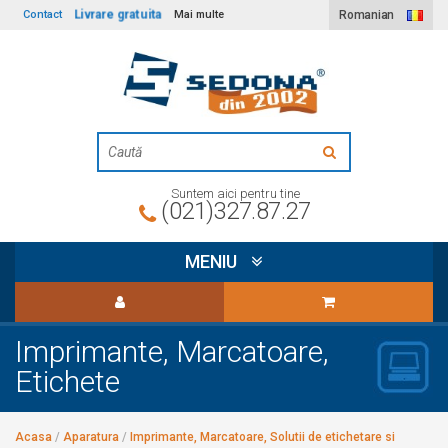
Livrare gratuita
Contact
Mai multe
Romanian
Suntem aici pentru tine
(021)327.87.27
MENIU
Imprimante, Marcatoare,
Etichete
Acasa
/
Aparatura
/
Imprimante, Marcatoare, Solutii de etichetare si