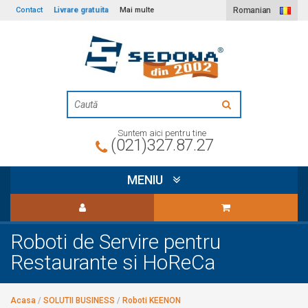
Livrare gratuita
Contact
Mai multe
Romanian
Suntem aici pentru tine
(021)327.87.27
MENIU
Roboti de Servire pentru
Restaurante si HoReCa
Acasa
/
SOLUTII BUSINESS
/
Roboti KEENON