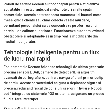
Roboti de servire Keenon sunt conceputi pentru a eficientiza
activitatile in restaurante, cafenele, hoteluri si alte spatii
comerciale. Acestia pot transporta mancaruri si bauturi catre
mese, ghida clientii sau chiar colecta vasele murdare,
permitand personalului sa se concentreze pe oferirea unui
serviciu de calitate superioara. Functioneaza autonom, evitand
obstacolele si adaptandu-se in timp real la modificarile din
mediul inconjurator.
Tehnologie inteligenta pentru un flux
de lucru mai rapid
Echipamentele Keenon folosesc tehnologii de ultima generatie,
precum senzori LiDAR, camere de detectie 3D si algoritmi
avansati de cartografiere, pentru a naviga eficient prin orice tip
de spatiu. Aceste caracteristici asigura o deplasare sigura si
precisa, reducand riscul de coliziuni si erori in livrare. Roboti
pot fi integrati cu sistemele POS existente, asigurand un proces
fluid si fara intreruperi.