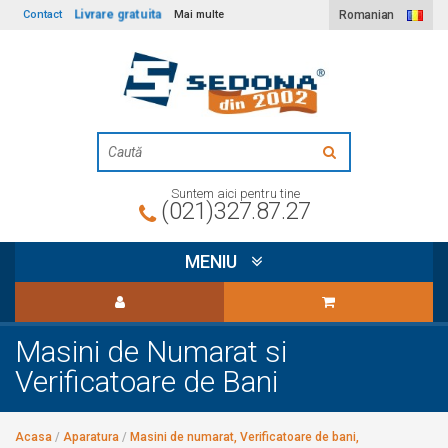
Livrare gratuita
Contact
Mai multe
Romanian
Suntem aici pentru tine
(021)327.87.27
MENIU
Masini de Numarat si
Verificatoare de Bani
Acasa
/
Aparatura
/
Masini de numarat, Verificatoare de bani,