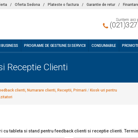
ferta
/
Oferta Sedona
/
Plateste o factura
/
Garantie de retur
/
Finantar
Suntem aici 
(021)327
I BUSINESS
PROGRAME DE GESTIUNE SI SERVICII
CONSUMABILE
PROMOTI
i Receptie Clienti
eedback clienti, Numarare clienti, Receptii, Primarii
/
Kiosk-uri pentru
zitatori
i cu tableta si stand pentru feedback clienti si receptie clienti. Te