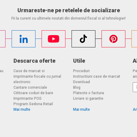
Urmareste-ne pe retelele de socializare
Fii la curent cu ultimele noutati din domeniul fiscal si al tehnologiei!
Descarca oferte
Utile
A
au
Case de marcat si
Proceduri
Pe
imprimante fiscale cu jurnal
Instructiuni case de marcat
aic
electronic
Download
Cantare comerciale
Blog
Cititoare coduri de bare
Plateste o factura
Imprimante POS
Livrare si garantie
Program Sedona Retail
Mai multe
Mai multe
Ar