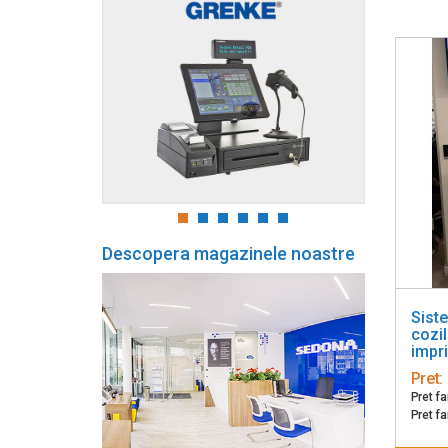
Descopera magazinele noastre
Sist
cozil
impr
Pret:
Pret f
Pret f