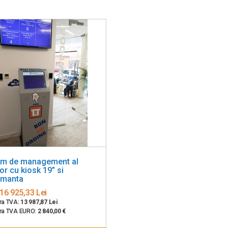
em de management al
or cu kiosk 19” si
imanta
16 925,33 Lei
ara TVA:
13 987,87 Lei
ara TVA EURO:
2 840,00 €