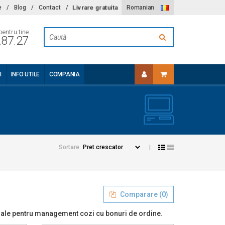
Livrare gratuita
e
/
Blog
/
Contact
/
Romanian
pentru tine
.87.27
I
INFO UTILE
COMPANIA
Sortare
|
Comparare (
0
)
rminale pentru management cozi cu bonuri de ordine.