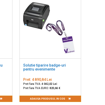
cu
Solutie tiparire badge-uri
pentru evenimente
Pret:
4 890,84 Lei
Pret fara TVA:
4 042,02 Lei
Pret fara TVA EURO:
820,66 €
ADAUGA PRODUSUL IN COS