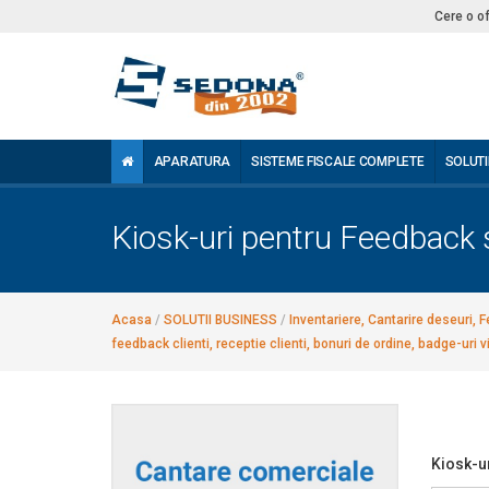
Cere o o
APARATURA
SISTEME FISCALE COMPLETE
SOLUTI
Kiosk-uri pentru Feedback s
Acasa
/
SOLUTII BUSINESS
/
Inventariere, Cantarire deseuri, F
feedback clienti, receptie clienti, bonuri de ordine, badge-uri vi
Kiosk-ur