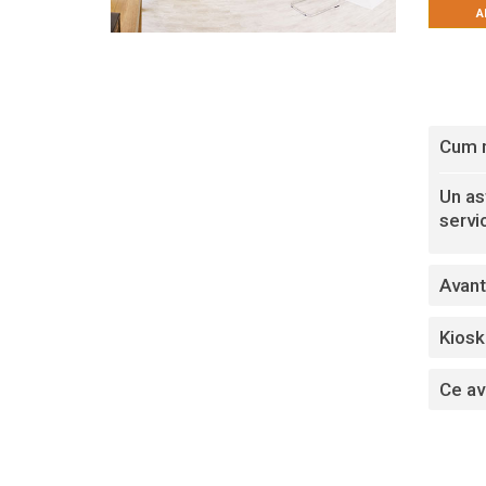
A
Cum m
Un ast
servic
Avant
Kiosk-
Ce av