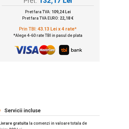
Pret:
132,17 Lei
43.13 Lei x 4 rate*
Pret fara TVA:
109,24 Lei
Pret fara TVA EURO:
22,18 €
*Alege 4-60 rate TBI in pasul de plata
Servicii incluse
Livrare gratuita
la comenzi in valoare totala de