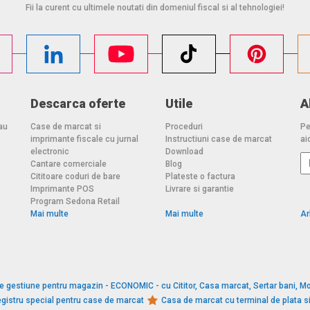
Fii la curent cu ultimele noutati din domeniul fiscal si al tehnologiei!
Descarca oferte
Utile
A
au
Case de marcat si
Proceduri
Pe
imprimante fiscale cu jurnal
Instructiuni case de marcat
aic
electronic
Download
Cantare comerciale
Blog
Cititoare coduri de bare
Plateste o factura
Imprimante POS
Livrare si garantie
Program Sedona Retail
Mai multe
Mai multe
Ar
e gestiune pentru magazin - ECONOMIC - cu Cititor, Casa marcat, Sertar bani, Mo
gistru special pentru case de marcat
Casa de marcat cu terminal de plata 