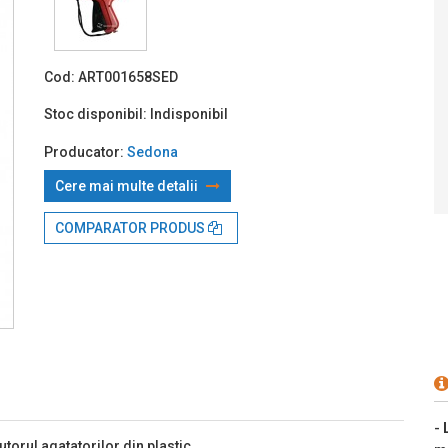
Prin TBI:
Cod:
ART001658SED
Stoc disponibil:
Indisponibil
Producator:
Sedona
Cere mai multe detalii
COMPARATOR PRODUS
-
torul agatatorilor din plastic.