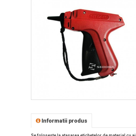
Informatii produs
Se foloseste la atasarea etichetelor de material cu aju