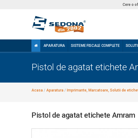
Cere o o
APARATURA
SISTEME FISCALE COMPLETE
SOLUTI
Pistol de agatat etichete 
Acasa
/
Aparatura
/
Imprimante, Marcatoare, Solutii de etiche
Pistol de agatat etichete Amram