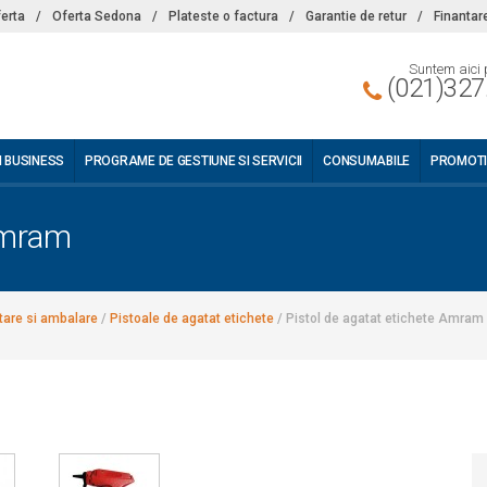
ferta
/
Oferta Sedona
/
Plateste o factura
/
Garantie de retur
/
Finantar
Suntem aici 
(021)327
I BUSINESS
PROGRAME DE GESTIUNE SI SERVICII
CONSUMABILE
PROMOTI
Amram
tare si ambalare
/
Pistoale de agatat etichete
/
Pistol de agatat etichete Amram