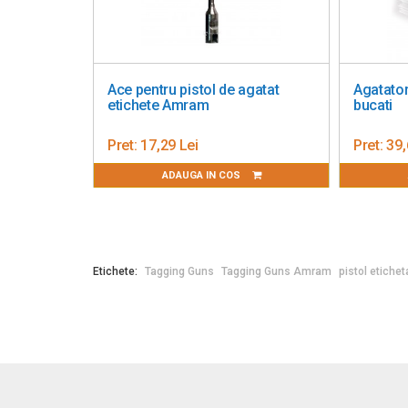
Ace pentru pistol de agatat
Agatator
etichete Amram
bucati
Pret:
17,29 Lei
Pret:
39,
ADAUGA IN COS
Etichete:
Tagging Guns
Tagging Guns Amram
pistol etiche