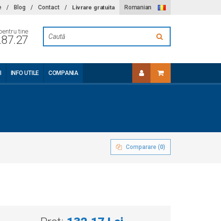
Livrare gratuita
e
/
Blog
/
Contact
/
Romanian
pentru tine
.87.27
I
INFO UTILE
COMPANIA
Comparare (
0
)