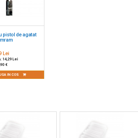
 pistol de agatat
 Amram
9 Lei
A:
14,29 Lei
,90 €
UGA IN COS