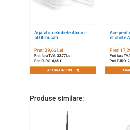
Agatatori etichete 45mm -
Ace pentru
5000 bucati
etichete
Pret:
39,66 Lei
Pret:
17,2
Pret fara TVA:
32,77 Lei
Pret fara TV
Pret EURO:
6,65 €
Pret EURO:
2
ADAUGA IN COS
ADA
Produse similare: