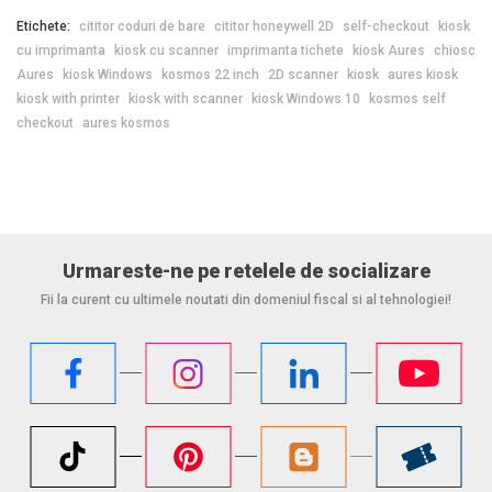
Etichete:
cititor coduri de bare
cititor honeywell 2D
self-checkout
kiosk
cu imprimanta
kiosk cu scanner
imprimanta tichete
kiosk Aures
chiosc
Aures
kiosk Windows
kosmos 22 inch
2D scanner
kiosk
aures kiosk
kiosk with printer
kiosk with scanner
kiosk Windows 10
kosmos self
checkout
aures kosmos
Urmareste-ne pe retelele de socializare
Fii la curent cu ultimele noutati din domeniul fiscal si al tehnologiei!