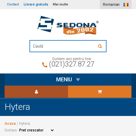
Livrare gratuita
Contact
Mai multe
Romanian
Suntem aici pentru tine
(021)327.87.27
MENIU
Hytera
Acasa
/
Hytera
Sortare