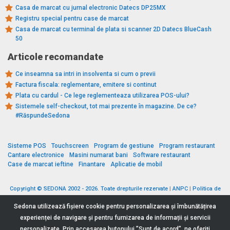
Casa de marcat cu jurnal electronic Datecs DP25MX
Registru special pentru case de marcat
Casa de marcat cu terminal de plata si scanner 2D Datecs BlueCash
50
Articole recomandate
Ce inseamna sa intri in insolventa si cum o previi
Factura fiscala: reglementare, emitere si continut
Plata cu cardul - Ce lege reglementeaza utilizarea POS-ului?
Sistemele self-checkout, tot mai prezente în magazine. De ce?
#RăspundeSedona
Sisteme POS
Touchscreen
Program de gestiune
Program restaurant
Cantare electronice
Masini numarat bani
Software restaurant
Case de marcat ieftine
Finantare
Aplicatie de mobil
Copyright © SEDONA 2002 - 2026. Toate drepturile rezervate
|
ANPC
|
Politica de
cookies
|
Politica de protecție a datelor
|
Termeni si conditii
Sedona utilizează fişiere cookie pentru personalizarea și îmbunătățirea
experienței de navigare și pentru furnizarea de informații și servicii
personalizate. Prin accesarea butonului ”Sunt de acord”, ne oferiți