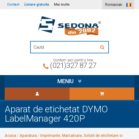
Livrare gratuita
Contact
Mai multe
Romanian
Suntem aici pentru tine
(021)327.87.27
MENIU
Aparat de etichetat DYMO
LabelManager 420P
Acasa
/
Aparatura
/
Imprimante, Marcatoare, Solutii de etichetare si