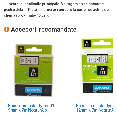
Nr./Tip baterii: Acumulator Li-ion inclus in pachet
-
Livrare
in localitatile principale. Va rugam sa ne contactati
pentru detalii. Plata in numerar ramburs la curier se achita de
Consumabile: Benzi de etichete Dymo D1 de 6, 9, 12 sau 19mm
client (aproximativ 15 Lei).
Dimensiuni: 104 x 215 x 57 mm
Greutate: 415 g
Accesorii recomandate
Culoare: Negru
Garantie: 1 an
Banda laminata Dymo D1
Banda laminata Dymo
9mm x 7m Negru/Alb
12mm x 7m Negru/Alb