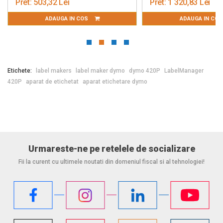
Pret:
503,32 Lei
Pret:
1 320,83 Lei
ADAUGA IN COS
ADAUGA IN CO
Etichete:
label makers
label maker dymo
dymo 420P
LabelManager
420P
aparat de etichetat
aparat etichetare dymo
Urmareste-ne pe retelele de socializare
Fii la curent cu ultimele noutati din domeniul fiscal si al tehnologiei!