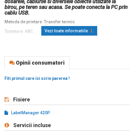
dosarele, cablurile si diversele obiecte utilizate la
birou, pe teren sau acasa. Se poate conecta la PC prin
cablu USB.
Metoda de printare: Transfer termic
Vezi toate informatiile
Tastatura: ABC
Ecran: Backlit display
- afisare pe 4 randuri
Latime banda: 6, 9, 12, 19mm
Opinii consumatori
Rezolutie printare: 180DPI
Fiti primul care isi scrie parerea !
Cutter: Manual
Interfata PC: USB
Soft editare etichete: DYMO Label
Fisiere
Fonturi: 8 fonturi, 7 dimensiuni de font, 10 stiluri de text
LabelManager 420P
Diacritice: Da
Servicii incluse
Margini/Chenare: Da