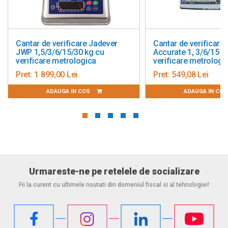
e Jadever
Cantar de verificare Adpos
Cantar
kg cu
Accurate 1, 3/6/15 kg cu
AW20-6
ica
verificare metrologica
cu ver
Pret:
549,08 Lei
Pret:
2
OS
ADAUGA IN COS
Urmareste-ne pe retelele de socializare
Fii la curent cu ultimele noutati din domeniul fiscal si al tehnologiei!