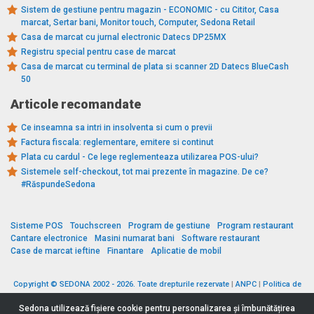
Sistem de gestiune pentru magazin - ECONOMIC - cu Cititor, Casa
marcat, Sertar bani, Monitor touch, Computer, Sedona Retail
Casa de marcat cu jurnal electronic Datecs DP25MX
Registru special pentru case de marcat
Casa de marcat cu terminal de plata si scanner 2D Datecs BlueCash
50
Articole recomandate
Ce inseamna sa intri in insolventa si cum o previi
Factura fiscala: reglementare, emitere si continut
Plata cu cardul - Ce lege reglementeaza utilizarea POS-ului?
Sistemele self-checkout, tot mai prezente în magazine. De ce?
#RăspundeSedona
Sisteme POS
Touchscreen
Program de gestiune
Program restaurant
Cantare electronice
Masini numarat bani
Software restaurant
Case de marcat ieftine
Finantare
Aplicatie de mobil
Copyright © SEDONA 2002 - 2026. Toate drepturile rezervate
|
ANPC
|
Politica de
cookies
|
Politica de protecție a datelor
|
Termeni si conditii
Sedona utilizează fişiere cookie pentru personalizarea și îmbunătățirea