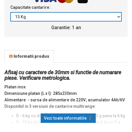
Capacitate cantarire :
Garantie: 1 an
Informatii produs
Afisaj cu caractere de 30mm si functie de numarare
piese. Verificare metrologica.
Platan inox
Dimensiune platan (L x l): 285x230mm
Alimentare: - sursa de alimentare de 220V; acumulator 4Ah/6V
Disponibil in 3 versiuni de cantarire multirange:
0 - 6 kg cu diviziune de 1 g pana la 3 kg si 2 g pana la 6 kg
Vezi toate informatiile
0 - 15 kg diviziunea de cantarire 2 g pana la 6 kg si 5 g
intre 15 kg