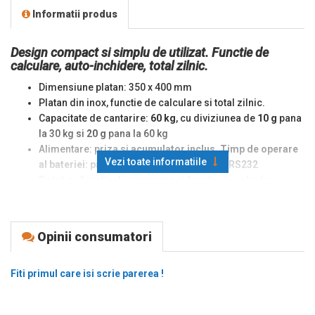
Informatii produs
Design compact si simplu de utilizat. Functie de
calculare, auto-inchidere, total zilnic.
Dimensiune platan: 350 x 400 mm
Platan din inox, functie de calculare si total zilnic.
Capacitate de cantarire:
60 kg
, cu diviziunea de
10 g
pana
la 30 kg si
20 g
pana la 60 kg
Alimentare: priza si
acumulator inclus. Timp de operare
Vezi toate informatiile
al bateriei: pana la 200 ore;
Comunicatie: RS232
Dotat cu functie de numarare
si functie de calculare
(adunare / multiplicare).
Afisaj: LCD - 6/6/6 cifre (greutate/pret unitar/ pret total.
Conditii de operare: -10°C - +40°C.
Opinii consumatori
Origine marca: Coreea de Sud.
Fiti primul care isi scrie parerea !