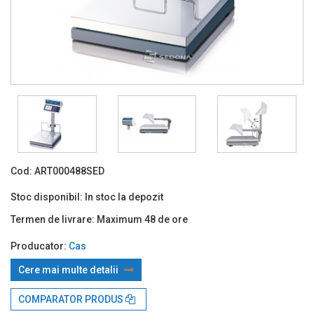
Cod:
ART000488SED
Stoc disponibil:
In stoc la depozit
Termen de livrare:
Maximum 48 de ore
Producator:
Cas
Cere mai multe detalii
Prin TBI:
354.49 Lei x 4 rate*
COMPARATOR PRODUS