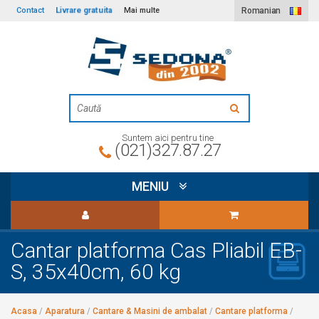
Livrare gratuita
Contact
Mai multe
Romanian
Suntem aici pentru tine
(021)327.87.27
MENIU
Cantar platforma Cas Pliabil EB-
S, 35x40cm, 60 kg
Acasa
/
Aparatura
/
Cantare & Masini de ambalat
/
Cantare platforma
/