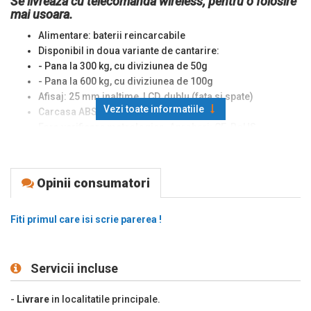
Se livreaza cu telecomanda wireless, pentru o folosire
mai usoara.
Alimentare: baterii reincarcabile
Disponibil in doua variante de cantarire:
- Pana la 300 kg, cu diviziunea de 50g
- Pana la 600 kg, cu diviziunea de 100g
Afisaj: 25 mm inaltime, LCD, dublu (fata si spate)
Vezi toate informatiile
Carcasa ABS, carlig din otel
Fara verificare metrologica
. Aprobari: CE, RoHS.
Functii: tara, intrare automata in stand by
Originea marcii: Spania
Opinii consumatori
Fiti primul care isi scrie parerea !
Servicii incluse
-
Livrare
in localitatile principale.