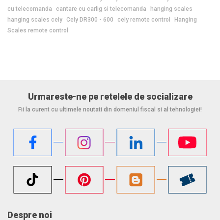
cu telecomanda
cantare cu carlig si telecomanda
hanging scales
hanging scales cely
Cely DR300 - 600
cely remote control
Hanging
Scales remote control
Urmareste-ne pe retelele de socializare
Fii la curent cu ultimele noutati din domeniul fiscal si al tehnologiei!
Despre noi