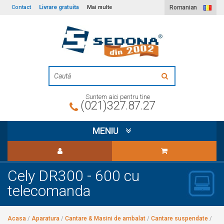
Livrare gratuita
Contact
Mai multe
Romanian
Suntem aici pentru tine
(021)327.87.27
MENIU
Cely DR300 - 600 cu
telecomanda
Acasa
/
Aparatura
/
Cantare & Masini de ambalat
/
Cantare suspendate
/