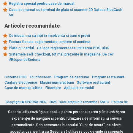
Registru special pentru case de marcat
Casa de marcat cu terminal de plata si scanner 2D Datecs BlueCash
50
Articole recomandate
Ce inseamna sa intri in insolventa si cum o previi
Factura fiscala: reglementare, emitere si continut
Plata cu cardul - Ce lege reglementeaza utilizarea POS-ului?
Sistemele self-checkout, tot mai prezente în magazine. De ce?
#RăspundeSedona
Sisteme POS
Touchscreen
Program de gestiune
Program restaurant
Cantare electronice
Masini numarat bani
Software restaurant
Case de marcat ieftine
Finantare
Aplicatie de mobil
Copyright © SEDONA 2002 - 2026. Toate drepturile rezervate
|
ANPC
|
Politica de
cookies
|
Politica de protecție a datelor
|
Termeni si conditii
Sedona utilizează fişiere cookie pentru personalizarea și îmbunătățirea
experienței de navigare și pentru furnizarea de informații și servicii
personalizate. Prin accesarea butonului ”Sunt de acord”, ne oferiți
acceptul dvs. pentru ca Sedona să utilizeze cookie-urile în scopurile