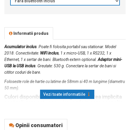
Informatii produs
Acumulator inclus
. Poate fi folosita portabil sau stationar. Model
2018. Conectivitate:
WiFi inclus
, 1 x micro-USB, 1 x RS232, 1 x
Ethernet, 1 x sertar de bani. Bluetooth extern optional.
Adaptor mini-
USB la USB inclus
. Greutate: 530 g. Conectare la sertar de bani si
cititor coduri de bare.
Foloseste role de hartie cu latime de 58mm si 40 m lungime (diametru
50 mm).
Vezi toate informatiile
Culori disponibile: rosu si negru. Culoarea implicita
pentru livrare este rosie. Imaginile in care apar alte
culori (alb, albastru) sunt cu titlu informativ.
Acumulator inclus
Li-Ion 8,4 V 2600 mAh. Se poate inlocui fara
desigilarea aparatului.
Opinii consumatori