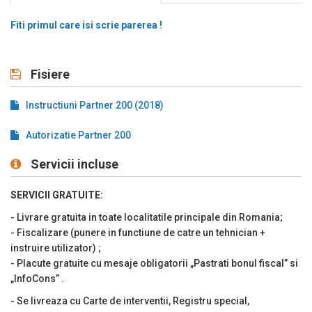
Interfete de conectare:
Fiti primul care isi scrie parerea !
- 1 x micro-USB;
- WiFi;
- 1 x Ethernet;
Fisiere
- 1 x RS232C;
Instructiuni Partner 200 (2018)
- 1 x sertar de bani.
Autorizatie Partner 200
Conectare optionala: modul extern Bluetooth ce se conecteaza
la portul RS232; modem GSM/GPRS.
Servicii incluse
Denumire articole PLU cu pana la 22 de caractere. Caractere per
linie: maxim 32.
SERVICII GRATUITE:
Viteza de Tiparire: 90 mm / secunda.
- Livrare gratuita in toate
localitatile
principale din Romania
;
- Fiscalizare
(punere in functiune de catre un tehnician +
Rola hartie: 58mm latime, 50mm diametru.
instruire utilizator)
;
Tastatura si meniu in limba romana. Tastatura: 30 taste
- Placute gratuite cu mesaje obligatorii „Pastrati bonul fiscal” si
„InfoCons”
.
Memorie de articole: 5 000 (optional extindere la 30 000).
Departamente: 20.
- Se livreaza cu
C
arte de interventii, Registru special,