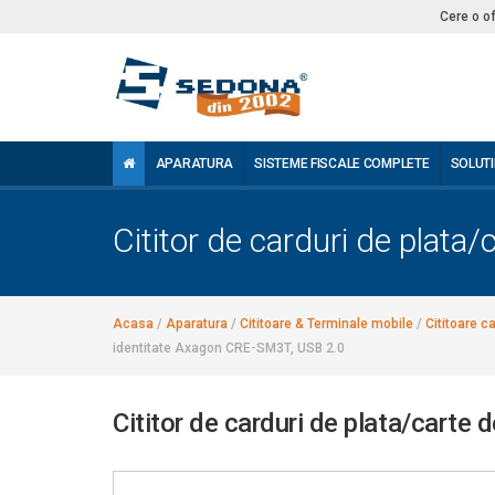
Cere o o
APARATURA
SISTEME FISCALE COMPLETE
SOLUTI
Cititor de carduri de plat
Acasa
/
Aparatura
/
Cititoare & Terminale mobile
/
Cititoare c
identitate Axagon CRE-SM3T, USB 2.0
Cititor de carduri de plata/cart