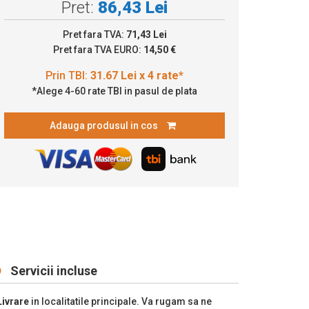
Pret:
86,43 Lei
31.67 Lei x 4 rate*
Pret fara TVA:
71,43 Lei
Pret fara TVA EURO:
14,50 €
*Alege 4-60 rate TBI in pasul de plata
Adauga produsul in cos
Servicii incluse
Livrare
in localitatile principale. Va rugam sa ne