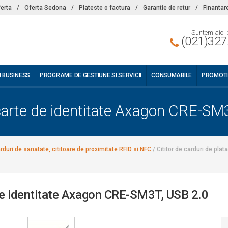
ferta
/
Oferta Sedona
/
Plateste o factura
/
Garantie de retur
/
Finantar
Suntem aici 
(021)327
I BUSINESS
PROGRAME DE GESTIUNE SI SERVICII
CONSUMABILE
PROMOTI
a/carte de identitate Axagon CRE-SM
arduri de sanatate, cititoare de proximitate RFID si NFC
/
Cititor de carduri de plat
e de identitate Axagon CRE-SM3T, USB 2.0