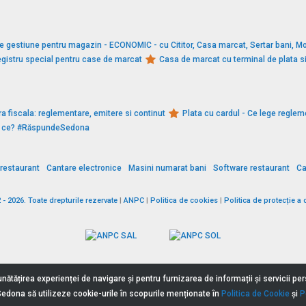
e gestiune pentru magazin - ECONOMIC - cu Cititor, Casa marcat, Sertar bani, Mo
gistru special pentru case de marcat
Casa de marcat cu terminal de plata 
a fiscala: reglementare, emitere si continut
Plata cu cardul - Ce lege reglem
De ce? #RăspundeSedona
restaurant
Cantare electronice
Masini numarat bani
Software restaurant
Ca
 2026. Toate drepturile rezervate
|
ANPC
|
Politica de cookies
|
Politica de protecție a 
nătățirea experienței de navigare și pentru furnizarea de informații și servicii p
Sedona să utilizeze cookie-urile în scopurile menționate în
Politica de Cookie
și
P