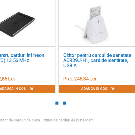
A, B și C (5V, 3V și 1.8V).
vel 1).
S=10), SLE 4418/28 (S=9).
pentru carduri Infineon
Cititor pentru cardul de sanatate
LE4442, SLE4436, SLE5536, SLE6636, AT88SC1608, AT45D041.
FC) 13.56 MHz
ACR39U-H1, card de identitate,
USB A
der.
,85 Lei
Pret:
246,84 Lei
ADAUGA IN COS
ADAUGA IN COS
ea automată la modul de economisire a energiei.
wer).
ui (lumină constantă) și transferul de date (intermitent).
ititor de carduri de plata
Cititor de carduri de plata/cart
pe masă.
 1,2 m.