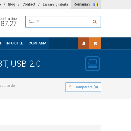
Livrare gratuita
e
/
Blog
/
Contact
/
Romanian
pentru tine
.87.27
I
INFO UTILE
COMPANIA
3T, USB 2.0
a/carte de
Comparare (
0
)