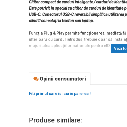
Cititor compact de carduri inteligente / carduri de ide
Este potrivit în special ca cititor de carduri de identitate
USB-C. Conectorul USB-C reversibil simplifică utilizarea p
când îl conectați la telefon sau laptop.
Funcția Plug & Play permite funcționarea imediată fără
ulterioară cu cardul introdus, trebuie doar să instala
majoritatea aplicațiilor naționale pentru eID (cărți de
Vezi t
Cititorul de carduri acceptă toate formatele obișnuit
identificare și alte carduri cu cip, inclusiv carduri d
contact*. Compatibilitatea cu toate sistemele de ope
permite utilizarea pe scară largă pe desktop-uri și la
Opinii consumatori
Indicatorul LED inteligent se aprinde la scurt timp du
Fiti primul care isi scrie parerea !
utilizatorul cu lumină inutilă. Designul compact, fabri
asigură o utilizare ușoară și fără probleme.
Intrare:
Produse similare:
• USB 480Mbps (USB 2.0), protocol CCID.
• Conexiune la computer prin conector tată USB 2.0 ti