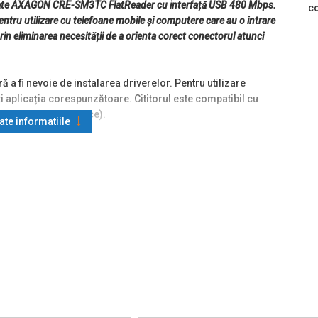
ntitate AXAGON CRE-SM3TC FlatReader cu interfață USB 480 Mbps.
co
 pentru utilizare cu telefoane mobile și computere care au o intrare
rin eliminarea necesității de a orienta corect conectorul atunci
 a fi nevoie de instalarea driverelor. Pentru utilizare
ți aplicația corespunzătoare. Cititorul este compatibil cu
 identitate electronice).
oate informatiile
e de carduri inteligente de contact, carduri pentru sisteme de
e plată bancare de contact sau cărți de identitate electronice de
rare obișnuite, cum ar fi Windows, Linux, macOS și Android,
ptopuri, precum și pe smartphone-uri și tablete.
pă schimbarea activității, apoi se stinge și nu deranjează
cația de înaltă calitate, tamponul antiderapant și cablul lung
p C.