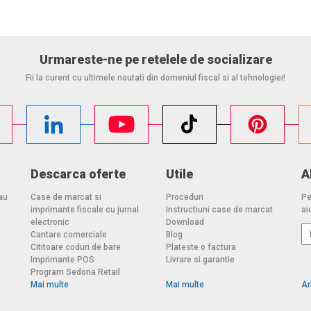
macOS, Linux și Android.
Urmareste-ne pe retelele de socializare
 instalați o aplicație adecvată pe dispozitivul conectat.
Fii la curent cu ultimele noutati din domeniul fiscal si al tehnologiei!
 contacte vizibile pe suprafață. Cardul fără contacte este, prin
 1,2 m,
GR / HR / HU / IT / NL / PL / PT / RO / SK / SWE / TR / UA / BG /
Descarca oferte
Utile
A
.
au
Case de marcat si
Proceduri
Pe
imprimante fiscale cu jurnal
Instructiuni case de marcat
aic
electronic
Download
Cantare comerciale
Blog
Cititoare coduri de bare
Plateste o factura
Imprimante POS
Livrare si garantie
Program Sedona Retail
Mai multe
Mai multe
Ar