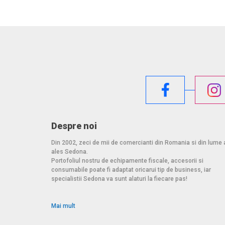
• Greutate 51 g.
Sisteme de operare acceptate:
• MS Windows 7 / 8.1 / 10 / 11 și versiuni ulterioare, 
• Pentru a lucra cu un card inteligent, este necesar să
* Notă: Cititorul acceptă numai cărți de vizită care au
urmare, RFID și nu poate fi utilizat în cititor.
Pachetul conține:
• Cititor de carduri inteligente USB cu cablu cablat de
• manual multilingv CZ / DE / DK / ENG / ESP / FIN / FR / 
Despre noi
CN / ARA,
• ambalat într-o cutie de carton cu orificiu de agățare
Din 2002, zeci de mii de comercianti din Romania si din lume 
ales Sedona.
Portofoliul nostru de echipamente fiscale, accesorii si
consumabile poate fi adaptat oricarui tip de business, iar
specialistii Sedona va sunt alaturi la fiecare pas!
Mai mult