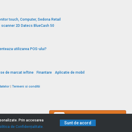
nitor touch, Computer, Sedona Retail
si scanner 2D Datecs BlueCash 50
enteaza utilizarea POS-ului?
se de marcat ieftine
Finantare
Aplicatie de mobil
datelor
|
Termeni si conditii
Ai o întrebare?
ersonalizate. Prin accesarea
Sunt de acord
olitica de Confidențialitate.