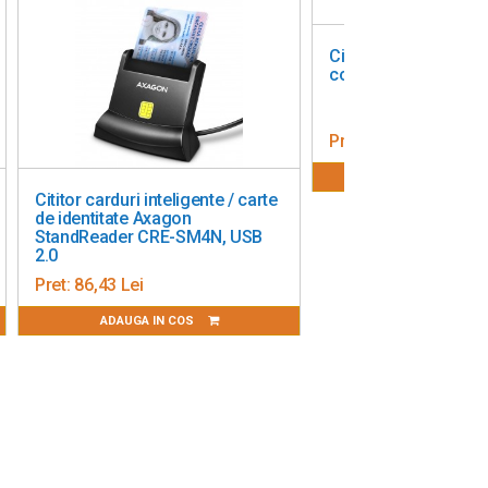
Cititor de carduri int
contact uTrust 2700
Pret:
202,34 Lei
ADAUGA IN CO
Cititor carduri inteligente / carte
de identitate Axagon
StandReader CRE-SM4N, USB
2.0
Pret:
86,43 Lei
ADAUGA IN COS