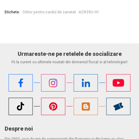
Compatibil cu carduri de memorie;
Suportă PPS (Protocol and Parameter Selection);
Etichete:
Cititor pentru cardul de sanatat
ACR39U-H1
Protecție la scurtcircuit;
Interfață de programare a aplicației:
Compatibil cu PC/SC;
Compatibil cu CT-API (prin interfață peste PC/SC);
Urmareste-ne pe retelele de socializare
Compatibilitate extinsă:
Fii la curent cu ultimele noutati din domeniul fiscal si al tehnologiei!
Suport pentru Android™ 3.1 și versiuni mai noi;
Suport pentru: Windows 2000 SP2 / XP / Server 2003 /
Vista / 7 / 8 / 10 / 11, macOS , Linux;
Despre noi
Din 2002, zeci de mii de comercianti din Romania si din lume au ales