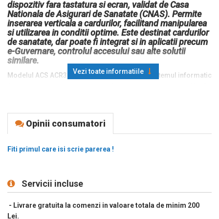
dispozitiv fara tastatura si ecran, validat de Casa
Nationala de Asigurari de Sanatate (CNAS). Permite
inserarea verticala a cardurilor, facilitand manipularea
si utilizarea in conditii optime. Este destinat cardurilor
de sanatate, dar poate fi integrat si in aplicatii precum
e-Guvernare, controlul accesului sau alte solutii
similare.
Vezi toate informatiile
Modelul ACS ACR39U-H1 este compatibil cu sistemul informatic
SIUI si cu alte platforme conexe, fiind testat si aprobat de CNAS.
Cititorul accepta carduri inteligente conforme cu standardul
ISO 7816, clasele A, B si C (5 V, 3 V si 1,8 V), carduri cu
microprocesor care utilizeaza protocolul T=0 sau T=1, precum
Opinii consumatori
si majoritatea cardurilor de memorie. Dispozitivul este echipat
cu interfață USB si ofera o viteza de citire/scriere de pana la
Fiti primul care isi scrie parerea !
600 Kbps. Constructia robusta suporta pana la 100.000 de
cicluri de inserare a cardului.
ACR39U-H1 este certificat EMV™ Level 1 (Contact) si PBOC, fiind
Servicii incluse
potrivit pentru aplicatii precum e-Banking si e-Payment.
Dispozitivul este usor de instalat, utilizat si integrat in diverse
- Livrare gratuita la comenzi in valoare totala de minim 200
medii de lucru. Este compatibil cu standardele PC/SC si CCID si
Lei.