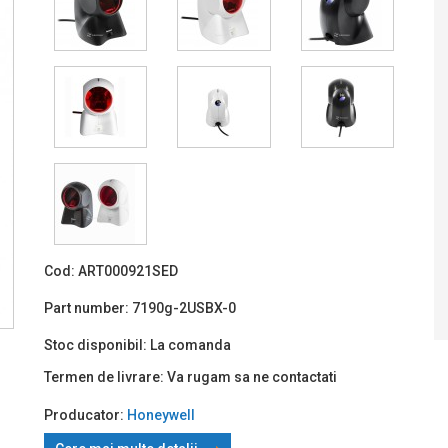
Prin TBI:
4
Cod:
ART000921SED
Part number:
7190g-2USBX-0
Stoc disponibil:
La comanda
Termen de livrare:
Va rugam sa ne contactati
Producator:
Honeywell