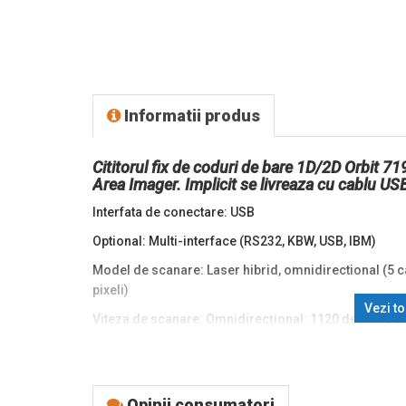
Informatii produs
Cititorul fix de coduri de bare 1D/2D Orbit 71
Area Imager. Implicit se livreaza cu cablu US
Interfata de conectare: USB
Optional: Multi-interface (RS232, KBW, USB, IBM)
Model de scanare: Laser hibrid, omnidirectional (5 ca
pixeli)
Vezi t
Viteza de scanare: Omnidirecțional: 1120 de linii de
Unghi de scanare (Imager): Orizontal: 40,0 °, Vertical:
Contrast: Diferenta minima de reflexie de 35%
Opinii consumatori
Laser: Citeste simbolologiile standard 1D, GS1 DataB