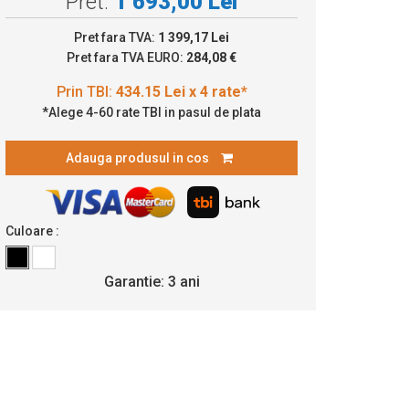
Pret:
1 693,00 Lei
34.15 Lei x 4 rate*
Pret fara TVA:
1 399,17 Lei
Pret fara TVA EURO:
284,08 €
*Alege 4-60 rate TBI in pasul de plata
Adauga produsul in cos
Culoare :
Garantie: 3 ani