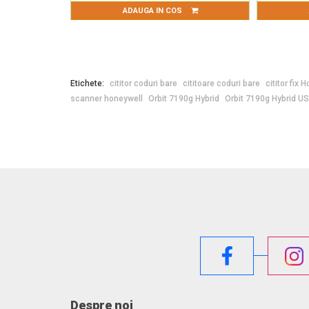
IN COS
ADAUGA IN COS
Etichete:
cititor coduri bare
cititoare coduri bare
cititor fix 
scanner honeywell
Orbit 7190g Hybrid
Orbit 7190g Hybrid U
Despre noi