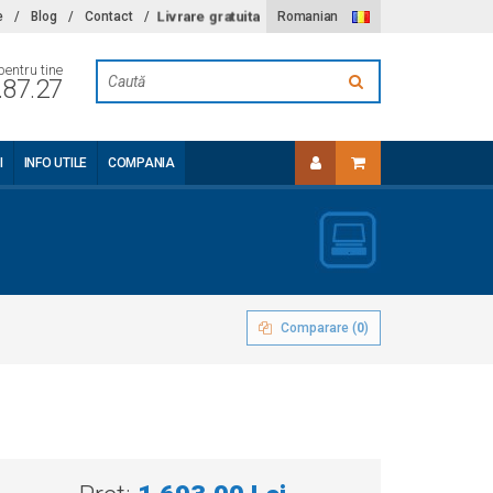
Livrare gratuita
e
/
Blog
/
Contact
/
Romanian
pentru tine
.87.27
I
INFO UTILE
COMPANIA
Comparare (
0
)