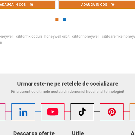
ADAUGA IN COS
ADAUGA IN COS
Honeywell
cititor fix coduri
honeywell orbit
cititor honeywell
cititoare fixe honey
SB
Urmareste-ne pe retelele de socializare
Fii la curent cu ultimele noutati din domeniul fiscal si al tehnologiei!
Descarca oferte
Utile
A