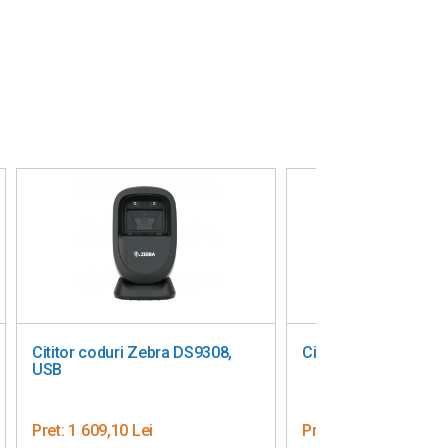
Scanner Datalogic Magellan
8402 mediu cu celula de
cantarire Digi 984, reconditionat
Pret:
3 150,00 Lei