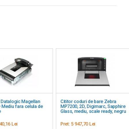
0, alb hw7190u - 7190g-0USBX-0
in x 4,1 in x 5,8 in)
° F pana la 140 ° F)
F pana la 104 ° F)
ondensare
a 1,2 m
titor coduri Birch T-60 1D/2D
Cititor coduri 2D Datalogic
Gryphon GPS4421, USB
et:
421,97 Lei
Pret:
1 208,98 Lei