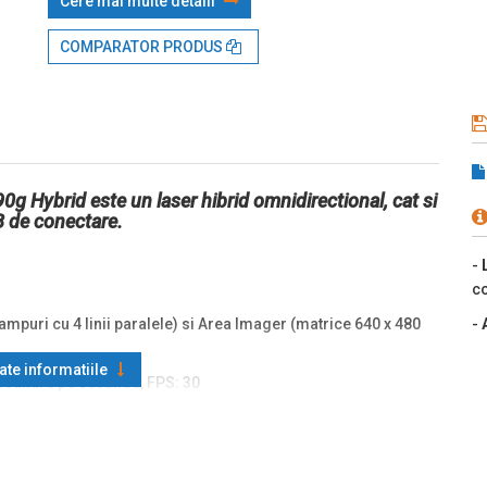
Cere mai multe detalii
COMPARATOR PRODUS
90g Hybrid este un laser hibrid omnidirectional, cat si
B de conectare.
-
co
mpuri cu 4 linii paralele) si Area Imager (matrice 640 x 480
-
oate informatiile
 scanare pe secunda, FPS: 30
 30,5 °
ar