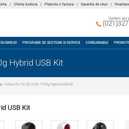
ferta
/
Oferta Sedona
/
Plateste o factura
/
Garantie de retur
/
Finantar
Suntem aici 
(021)327
I BUSINESS
PROGRAME DE GESTIUNE SI SERVICII
CONSUMABILE
PROMOTI
90g Hybrid USB Kit
xe
/
Cititor fix 1D/2D Orbit 7190g Hybrid USB Kit
rid USB Kit