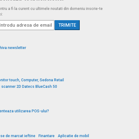
ntru a fi la curent cu ultimele noutati din domeniu inscrie-te
i:
hiva newsletter
nitor touch, Computer, Sedona Retail
si scanner 2D Datecs BlueCash 50
enteaza utilizarea POS-ului?
se de marcat ieftine
Finantare
Aplicatie de mobil