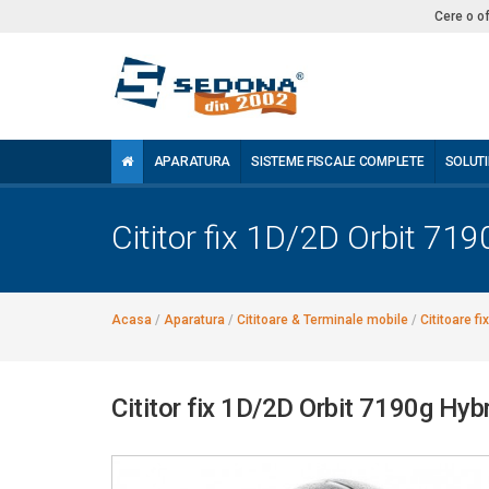
Cere o o
APARATURA
SISTEME FISCALE COMPLETE
SOLUTI
Cititor fix 1D/2D Orbit 71
Acasa
/
Aparatura
/
Cititoare & Terminale mobile
/
Cititoare fi
Cititor fix 1D/2D Orbit 7190g Hyb