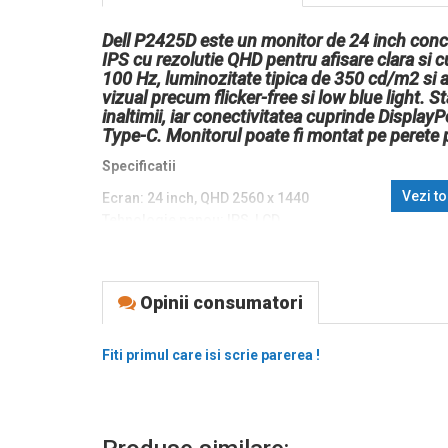
Dell P2425D este un monitor de 24 inch conce
IPS cu rezolutie QHD pentru afisare clara si c
100 Hz, luminozitate tipica de 350 cd/m2 si 
vizual precum flicker-free si low blue light. St
inaltimii, iar conectivitatea cuprinde Displa
Type-C. Monitorul poate fi montat pe perete
Specificatii
Vezi t
Ecran: 24 inch, QHD 2560 x 1440
Tehnologie panou: IPS, LCD
Refresh rate: pana la 100 Hz
Luminozitate: 350 cd/m2
Raport de contrast: 1500:1
Opinii consumatori
Unghi de vizualizare: 178° / 178°
Timp de raspuns: 8 ms (normal), 5 ms (fast)
Suprafata: Anti-glare, duritate 3H
Fiti primul care isi scrie parerea !
Culori afisate: 16.7 milioane
Gamut: sRGB 99%
Difuzoare integrate: Nu
Ajustabilitate stand: tilt -5° la 21°, swivel -45° la 45°