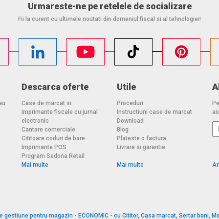
Urmareste-ne pe retelele de socializare
Fii la curent cu ultimele noutati din domeniul fiscal si al tehnologiei!
Descarca oferte
Utile
A
au
Case de marcat si
Proceduri
Pe
imprimante fiscale cu jurnal
Instructiuni case de marcat
aic
electronic
Download
Cantare comerciale
Blog
Cititoare coduri de bare
Plateste o factura
Imprimante POS
Livrare si garantie
Program Sedona Retail
Mai multe
Mai multe
Ar
e gestiune pentru magazin - ECONOMIC - cu Cititor, Casa marcat, Sertar bani, Mo