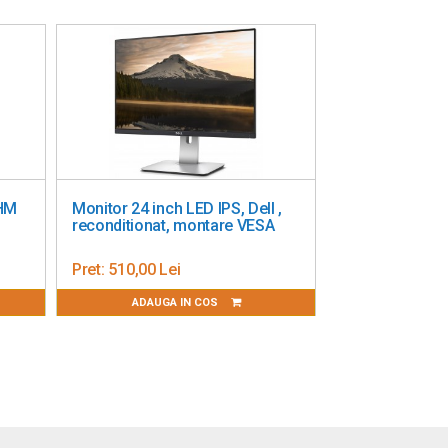
5HM
Monitor 24 inch LED IPS, Dell ,
reconditionat, montare VESA
Pret:
510,00 Lei
ADAUGA IN COS