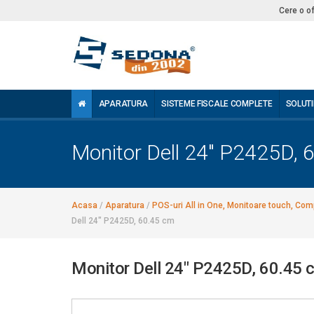
Cere o o
APARATURA
SISTEME FISCALE COMPLETE
SOLUTI
Monitor Dell 24" P2425D, 
Acasa
/
Aparatura
/
POS-uri All in One, Monitoare touch, Comp
Dell 24" P2425D, 60.45 cm
Monitor Dell 24" P2425D, 60.45 