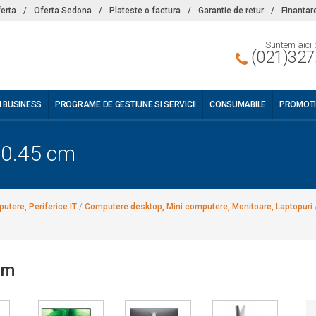
ferta
/
Oferta Sedona
/
Plateste o factura
/
Garantie de retur
/
Finantar
Suntem aici 
(021)327
I BUSINESS
PROGRAME DE GESTIUNE SI SERVICII
CONSUMABILE
PROMOTI
60.45 cm
utere, Periferice IT
/
Computere desktop, Mini computere, Monitoare, Laptopuri
cm