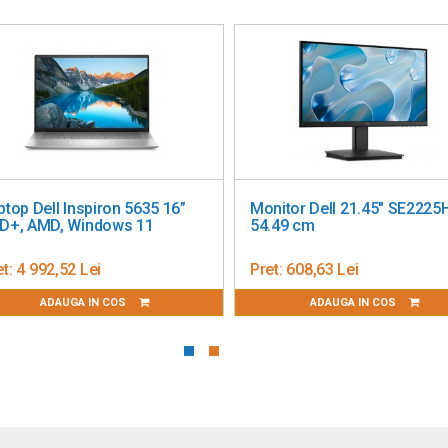
x USB-C downstream (15 W)
nagement
ptop Dell Inspiron 5635 16”
Monitor Dell 21.45" SE222
USB-A la USB-B, stand
D+, AMD, Windows 11
54.49 cm
t:
4 992,52 Lei
Pret:
608,63 Lei
ADAUGA IN COS
ADAUGA IN COS