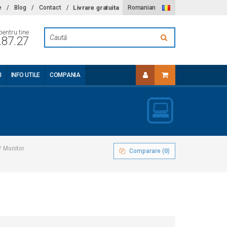
Livrare gratuita
e
/
Blog
/
Contact
/
Romanian
pentru tine
.87.27
I
INFO UTILE
COMPANIA
/
Monitor
Comparare (
0
)