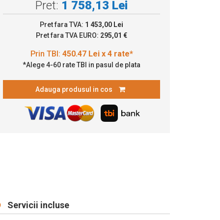
Pret:
1 758,13 Lei
50.47 Lei x 4 rate*
Pret fara TVA:
1 453,00 Lei
Pret fara TVA EURO:
295,01 €
*Alege 4-60 rate TBI in pasul de plata
Adauga produsul in cos
Servicii incluse