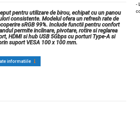
-
co
put pentru utilizare de birou, echipat cu un panou
ulori consistente. Modelul ofera un refresh rate de
acoperire sRGB 99%. Include functii pentru confort
andul permite inclinare, pivotare, rotire si reglarea
yPort, HDMI si hub USB 5Gbps cu porturi Type-A si
 prin suport VESA 100 x 100 mm.
oate informatiile
, pivot -90° la 90°, inaltime pana la 150 mm