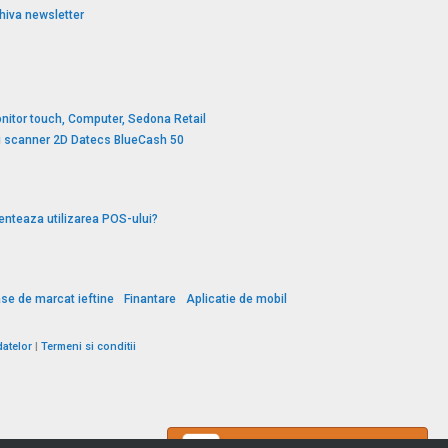
hiva newsletter
nitor touch, Computer, Sedona Retail
si scanner 2D Datecs BlueCash 50
enteaza utilizarea POS-ului?
se de marcat ieftine
Finantare
Aplicatie de mobil
datelor
|
Termeni si conditii