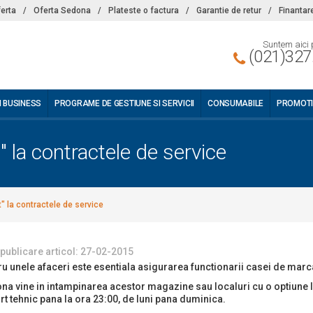
ferta
/
Oferta Sedona
/
Plateste o factura
/
Garantie de retur
/
Finantar
Suntem aici 
(021)327
I BUSINESS
PROGRAME DE GESTIUNE SI SERVICII
CONSUMABILE
PROMOTI
 la contractele de service
" la contractele de service
 publicare articol: 27-02-2015
ru unele afaceri este esentiala asigurarea functionarii casei de marca
na vine in intampinarea acestor magazine sau localuri cu o optiune l
rt tehnic pana la ora 23:00, de luni pana duminica.