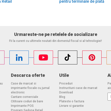
 Retail
pentru terminale de plată
Urmareste-ne pe retelele de socializare
Fii la curent cu ultimele noutati din domeniul fiscal si al tehnologiei!
Descarca oferte
Utile
A
au
Case de marcat si
Proceduri
Pe
imprimante fiscale cu jurnal
Instructiuni case de marcat
aic
electronic
Download
Cantare comerciale
Blog
Cititoare coduri de bare
Plateste o factura
Imprimante POS
Livrare si garantie
Program Sedona Retail