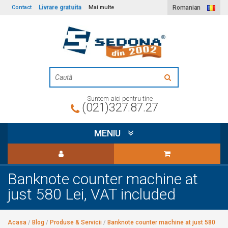
Livrare gratuita
Contact
Mai multe
Romanian
Suntem aici pentru tine
(021)327.87.27
MENIU
Banknote counter machine at
just 580 Lei, VAT included
Acasa
/
Blog
/
Produse & Servicii
/
Banknote counter machine at just 580