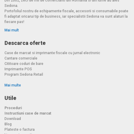
Din 2002, zeci de mii de comercianti din Romania si din lume au ales
Sedona.
Portofoliul nostru de echipamente fiscale, accesorii si consumabile poate
fi adaptat oricarui tip de business, iar specialistii Sedona va sunt alaturi la
fiecare pas!
Mai mult
Descarca oferte
Case de marcat si imprimante fiscale cu jurnal electronic
Cantare comerciale
Cititoare coduri de bare
Imprimante POS
Program Sedona Retail
Mai multe
Utile
Proceduri
Instructiuni case de marcat
Download
Blog
Plateste o factura