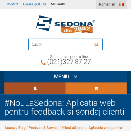
Livrare gratuita
Contact
Mai multe
Romanian
Suntem aici pentru tine
(021)327.87.27
MENIU
#NouLaSedona: Aplicatia web
pentru feedback si sondaj clienti
Acasa
/
Blog
/
Produse & Servicii
/
#NouLaSedona: Aplicatia web pentru