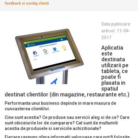
feedback si sondaj clienti
Data publicare
articol: 11-04-
2017
Aplicatia
este
destinata
utilizarii pe
tableta, ce
poate fi
plasata in
spatiul
destinat clientilor (din magazine, restaurante etc.)
Performanta unui business depinde in mare masura de
cunoasterea clientilor.
Cine sunt acestia? Ce produse sau servicii aleg si de ce? Care
sunt obiceiurile lor de cumparare? Cat sunt de multumiti
acestia de produsele si serviciile achizitionate?
Fiecare raspuns ofera informatii valoroase care pot fi folosite