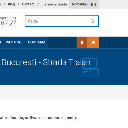
Livrare gratuita
e
/
Blog
/
Contact
/
Romanian
pentru tine
.87.27
I
INFO UTILE
COMPANIA
 Bucuresti - Strada Traian
tura fiscala, software si accesorii pentru