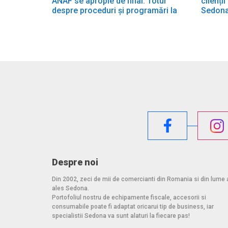
ANAF se apropie de final. Totul
clienți
despre proceduri și programări la
Sedona
Sedona!
Despre noi
Din 2002, zeci de mii de comercianti din Romania si din lume 
ales Sedona.
Portofoliul nostru de echipamente fiscale, accesorii si
consumabile poate fi adaptat oricarui tip de business, iar
specialistii Sedona va sunt alaturi la fiecare pas!