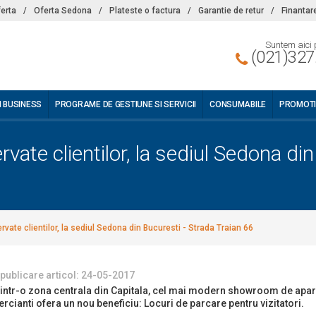
ferta
/
Oferta Sedona
/
Plateste o factura
/
Garantie de retur
/
Finantar
Suntem aici 
(021)327
I BUSINESS
PROGRAME DE GESTIUNE SI SERVICII
CONSUMABILE
PROMOTI
vate clientilor, la sediul Sedona din
rvate clientilor, la sediul Sedona din Bucuresti - Strada Traian 66
 publicare articol: 24-05-2017
t intr-o zona centrala din Capitala, cel mai modern showroom de apara
rcianti ofera un nou beneficiu: Locuri de parcare pentru vizitatori.