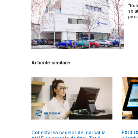
“Rol
solut
pe c
Articole similare
Conectarea caselor de marcat la
EXCLUSI