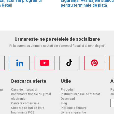
i tăi, acum în programul
siguranță. Avantajele standu
 Retail
pentru terminale de plată
Urmareste-ne pe retelele de socializare
Fii la curent cu ultimele noutati din domeniul fiscal si al tehnologiei!
Descarca oferte
Utile
A
au
Case de marcat si
Proceduri
Pe
imprimante fiscale cu jurnal
Instructiuni case de marcat
aic
electronic
Download
Cantare comerciale
Blog
Cititoare coduri de bare
Plateste o factura
Imprimante POS
Livrare si garantie