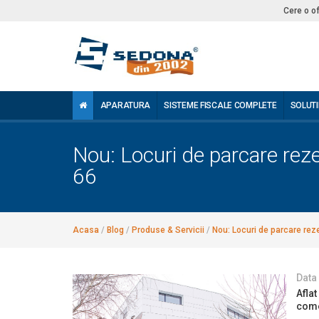
Cere o o
APARATURA
SISTEME FISCALE COMPLETE
SOLUTI
Nou: Locuri de parcare rezer
66
Acasa
/
Blog
/
Produse & Servicii
/
Nou: Locuri de parcare reze
Data
Afla
come