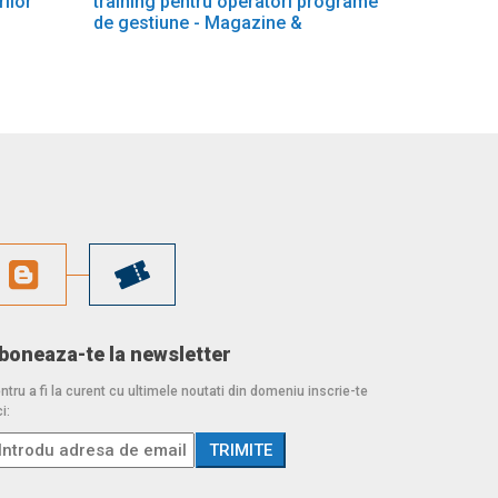
rilor
training pentru operatori programe
de gestiune - Magazine &
Restaurante
boneaza-te la newsletter
ntru a fi la curent cu ultimele noutati din domeniu inscrie-te
i: