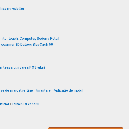
hiva newsletter
nitor touch, Computer, Sedona Retail
si scanner 2D Datecs BlueCash 50
enteaza utilizarea POS-ului?
se de marcat ieftine
Finantare
Aplicatie de mobil
datelor
|
Termeni si conditii