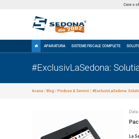
Cere o o
APARATURA
SISTEME FISCALE COMPLETE
SOLUTI
#ExclusivLaSedona: Solutia
Acasa
/
Blog
/
Produse & Servicii
/
#ExclusivLaSedona: Soluti
Data
Pach
La S