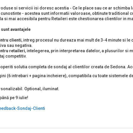
roduse si servicii isi doresc acestia - Ce le place sau ce ar schimba
 cunostinte - acestea sunt informatii valoroase, obtinute traditional c
a si mai accesibila pentru Retaileri este chestionarea clientilor in ma
 sunt avantajele
ntru clienti
, intreg procesul nu dureaza mai mult de 3-4 minute si le 
tiva sau negativa.
ntru retaileri
, intelegerea, prin interpretarea datelor, a plusurilor s
taj competitiv.
operiti solutia completa de sondaj al clientilor creata de Sedona. Ac
gini (6 intrebari + pagina incheiere), compatibila cu toate sistemele d
sonalizabil. Optional, iluminat.
până pe 9 iulie!
eedback-Sondaj-Clienti