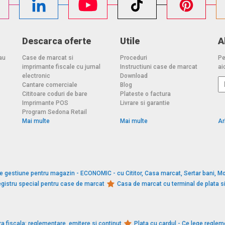
Descarca oferte
Utile
A
au
Case de marcat si
Proceduri
Pe
imprimante fiscale cu jurnal
Instructiuni case de marcat
aic
electronic
Download
Cantare comerciale
Blog
Cititoare coduri de bare
Plateste o factura
Imprimante POS
Livrare si garantie
Program Sedona Retail
Mai multe
Mai multe
Ar
e gestiune pentru magazin - ECONOMIC - cu Cititor, Casa marcat, Sertar bani, Mo
gistru special pentru case de marcat
Casa de marcat cu terminal de plata 
a fiscala: reglementare, emitere si continut
Plata cu cardul - Ce lege reglem