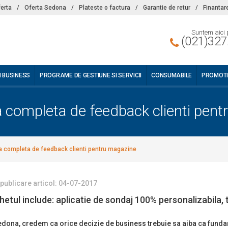
ferta
/
Oferta Sedona
/
Plateste o factura
/
Garantie de retur
/
Finantar
Suntem aici 
(021)327
I BUSINESS
PROGRAME DE GESTIUNE SI SERVICII
CONSUMABILE
PROMOTI
 completa de feedback clienti pen
a completa de feedback clienti pentru magazine
 publicare articol: 04-07-2017
etul include: aplicatie de sondaj 100% personalizabila, 
edona, credem ca orice decizie de business trebuie sa aiba ca funda