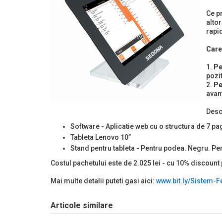
Ce p
altor
rapid
Care
1.
Pe
pozi
2.
Pe
avan
Desc
Software - Aplicatie web cu o structura de 7 pa
Tableta Lenovo 10”
Stand pentru tableta - Pentru podea. Negru. Per
Costul pachetului este de 2.025 lei - cu 10% discount 
Mai multe detalii puteti gasi aici:
www.bit.ly/Sistem-F
Articole similare