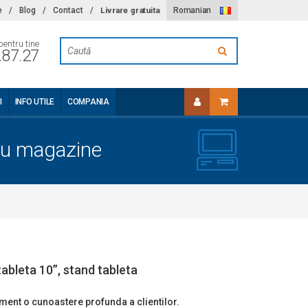
Livrare gratuita
e
/
Blog
/
Contact
/
Romanian
pentru tine
.87.27
I
INFO UTILE
COMPANIA
tru magazine
tableta 10”, stand tableta
ment o cunoastere profunda a clientilor.