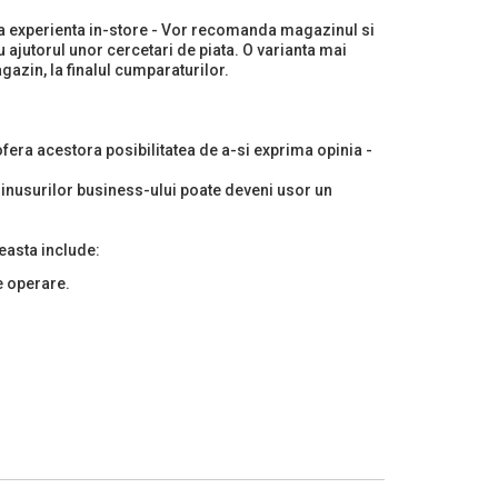
 la experienta in-store - Vor recomanda magazinul si
u ajutorul unor cercetari de piata. O varianta mai
gazin, la finalul cumparaturilor.
ofera acestora posibilitatea de a-si exprima opinia -
i minusurilor business-ului poate deveni usor un
easta include:
e operare.