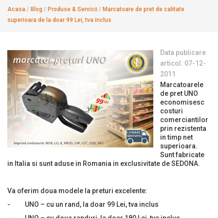
Acasa
/
Blog
/
Produse & Servicii
/
Marcatoare de pret de calitate
superioara de la doar 99 Lei, tva inclus
Data publicare
articol: 07-12-
2011
Marcatoarele
de pret UNO
economisesc
costuri
comerciantilor
prin rezistenta
in timp net
superioara.
Sunt fabricate
in Italia si sunt aduse in Romania in exclusivitate de SEDONA.
Va oferim doua modele la preturi excelente:
- UNO – cu un rand, la doar 99 Lei, tva inclus
- UNO – cu doua randuri, la doar 180 Lei, tva inclus