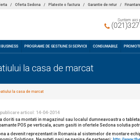
ferta
/
Oferta Sedona
/
Plateste o factura
/
Garantie de retur
/
Finantar
Suntem aici 
(021)327
I BUSINESS
PROGRAME DE GESTIUNE SI SERVICII
CONSUMABILE
PROMOTI
patiului la casa de marcat
spatiului la casa de marcat
 publicare articol: 14-04-2014
ca doriti sa montati in magazinul sau localul dumneavoastra o tableta,
pamante POS pe verticala, acum gasiti in ofertele Sedona solutia potri
na a devenit reprezentant in Romania al sistemelor de montare ech
nomic Solutions. Ne puteti gasi pe pagina de parteneri:
http://www.t