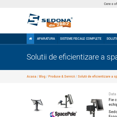
Cere o o
APARATURA
SISTEME FISCALE COMPLETE
SOLUTI
Solutii de eficientizare a s
Acasa
/
Blog
/
Produse & Servicii
/
Solutii de eficientizare a 
Data
Fie 
echi
Sedo
Ergo