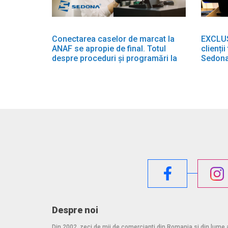
Conectarea caselor de marcat la
EXCLUSI
ANAF se apropie de final. Totul
clienți
despre proceduri și programări la
Sedona
Sedona!
Despre noi
Din 2002, zeci de mii de comercianti din Romania si din lume 