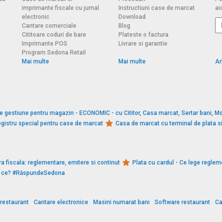
imprimante fiscale cu jurnal
Instructiuni case de marcat
aic
electronic
Download
Cantare comerciale
Blog
Cititoare coduri de bare
Plateste o factura
Imprimante POS
Livrare si garantie
Program Sedona Retail
Mai multe
Mai multe
Ar
e gestiune pentru magazin - ECONOMIC - cu Cititor, Casa marcat, Sertar bani, Mo
gistru special pentru case de marcat
Casa de marcat cu terminal de plata 
a fiscala: reglementare, emitere si continut
Plata cu cardul - Ce lege reglem
De ce? #RăspundeSedona
restaurant
Cantare electronice
Masini numarat bani
Software restaurant
Ca