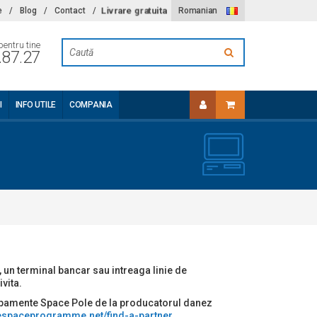
Livrare gratuita
e
/
Blog
/
Contact
/
Romanian
pentru tine
.87.27
I
INFO UTILE
COMPANIA
 un terminal bancar sau intreaga linie de
vita.
ipamente Space Pole de la producatorul danez
hespaceprogramme.net/find-a-partner
.