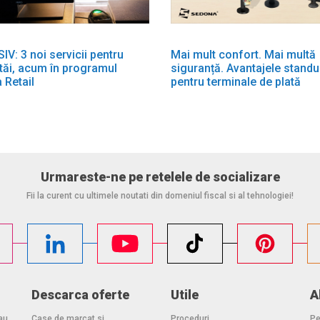
V: 3 noi servicii pentru
Mai mult confort. Mai multă
i tăi, acum în programul
siguranță. Avantajele standu
 Retail
pentru terminale de plată
Urmareste-ne pe retelele de socializare
Fii la curent cu ultimele noutati din domeniul fiscal si al tehnologiei!
Descarca oferte
Utile
A
au
Case de marcat si
Proceduri
Pe