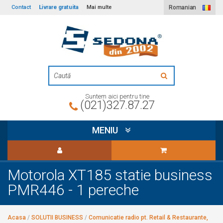
Livrare gratuita
Contact
Mai multe
Romanian
Suntem aici pentru tine
(021)327.87.27
MENIU
Motorola XT185 statie business
PMR446 - 1 pereche
Acasa
/
SOLUTII BUSINESS
/
Comunicatie radio pt. Retail & Restaurante,