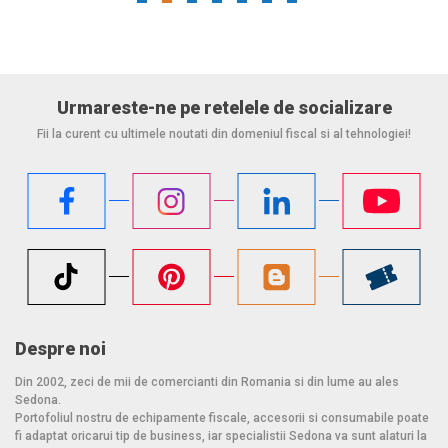
** Limitata prin lege la 8 canale in Rusia. Va rugam sa consultati
ghidul de utilizare.
Pachetul statiei bidirectionale Motorola XT185 contine:
Urmareste-ne pe retelele de socializare
Doua statii
Fii la curent cu ultimele noutati din domeniul fiscal si al tehnologiei!
Doua incarcatoare
Doua baterii reincarcabile Li-Ion 1130mAh
Doua cleme de centura
Doua cordoane scurte
Doua casti
Un adaptor de retea
Despre noi
Din 2002, zeci de mii de comercianti din Romania si din lume au ales
Sedona.
Portofoliul nostru de echipamente fiscale, accesorii si consumabile poate
fi adaptat oricarui tip de business, iar specialistii Sedona va sunt alaturi la