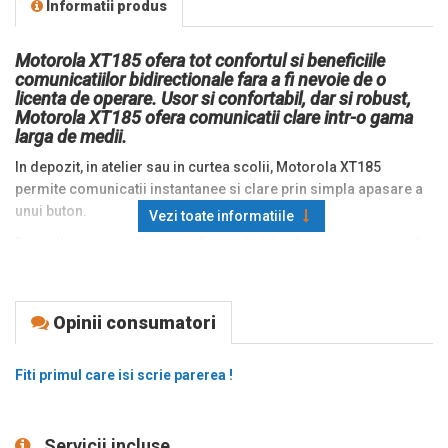
Informatii produs
Motorola XT185 ofera tot confortul si beneficiile
comunicatiilor bidirectionale fara a fi nevoie de o
licenta de operare. Usor si confortabil, dar si robust,
Motorola XT185 ofera comunicatii clare intr-o gama
larga de medii.
In depozit, in atelier sau in curtea scolii, Motorola XT185
permite comunicatii instantanee si clare prin simpla apasare a
unui buton.
Vezi toate informatiile
Dezvoltat pentru utilizatorii din mediul de afaceri si comercial,
Motorola XT185 este un aparat radio bidirectional de uz
general, ideal pentru utilizatorii care au nevoie sa ramana in
contact cu personalul, colegii sau membrii echipei rapid, usor
Opinii consumatori
si economic.
Cu o durata lunga de viata a bateriei, dimensiuni compacte,
Fiti primul care isi scrie parerea !
greutate redusa si imperechere usoara, XT185 este radioul
perfect pentru utilizatorul constient de costuri.
Caracteristici generale ale statiei bidirectionale Motorola
Servicii incluse