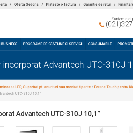
ferta
/
Oferta Sedona
/
Plateste o factura
/
Garantie de retur
/
Finantar
Suntem aici 
(021)327
I BUSINESS
PROGRAME DE GESTIUNE SI SERVICII
CONSUMABILE
PROMOTI
 incorporat Advantech UTC-310J 1
minoase LED, Suporturi pt. anunturi sau meniuri tiparite
/
Ecrane Touch pentru Ki
Advantech UTC-310J 10,1”
rporat Advantech UTC-310J 10,1”