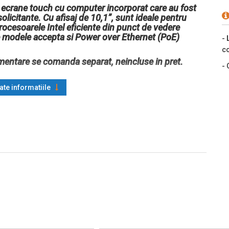
 ecrane touch cu computer incorporat care au fost
 solicitante. Cu afisaj de 10,1”, sunt ideale pentru
 Procesoarele Intel eficiente din punct de vedere
e modele accepta si Power over Ethernet (PoE)
-
co
mentare se comanda separat, neincluse in pret.
- 
oate informatiile