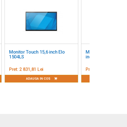
Monitor Touch 15,6 inch Elo
Monitor Touch ELO 1
1504LS
inch TouchPro® PC
Pret:
2 831,81 Lei
Pret:
4 494,29 Lei
ADAUGA IN COS
ADAUGA IN CO