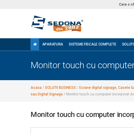
Cere o o
APARATURA
SISTEME FISCALE COMPLETE
SOLUTI
Monitor touch cu computer
Acasa
/
SOLUTII BUSINESS
/
Ecrane digital signage, Casete lu
sau Digital Signage
/
Monitor touch cu computer incorporat 
Monitor touch cu computer inco