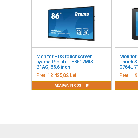
Optiune de montare VESA: 75x75
Dimensiuni (WxHxD): 251x170x32,5 mm
Monitor POS touchscreen
Monitor
iiyama ProLite TE8612MIS-
Touch S
B1AG, 85,6 inch
0764L 7
Pret:
12 425,82 Lei
Pret:
1 9
ADAUGA IN COS