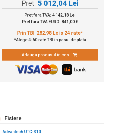
Pret:
5 012,04 Lei
82.98 Lei x 24 rate*
Pret fara TVA:
4 142,18 Lei
Pret fara TVA EURO:
841,00 €
*Alege 4-60 rate TBI in pasul de plata
Adauga produsul in cos
Fisiere
Advantech UTC-310