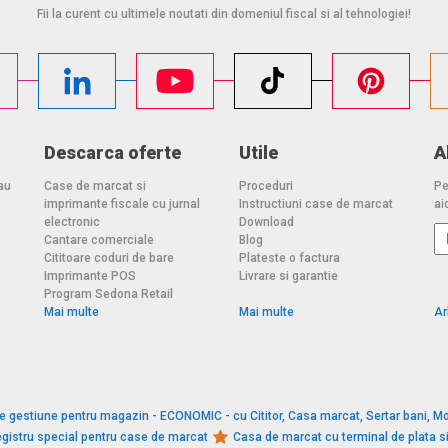
Fii la curent cu ultimele noutati din domeniul fiscal si al tehnologiei!
Descarca oferte
Utile
A
au
Case de marcat si
Proceduri
Pe
imprimante fiscale cu jurnal
Instructiuni case de marcat
aic
electronic
Download
Cantare comerciale
Blog
Cititoare coduri de bare
Plateste o factura
Imprimante POS
Livrare si garantie
Program Sedona Retail
Mai multe
Mai multe
Ar
e gestiune pentru magazin - ECONOMIC - cu Cititor, Casa marcat, Sertar bani, Mo
gistru special pentru case de marcat
Casa de marcat cu terminal de plata 