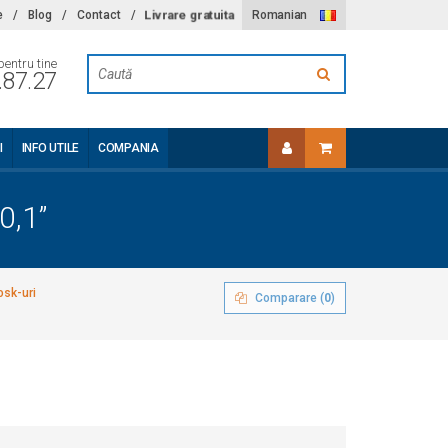
Livrare gratuita
e
/
Blog
/
Contact
/
Romanian
pentru tine
.87.27
I
INFO UTILE
COMPANIA
0,1”
osk-uri
Comparare (
0
)