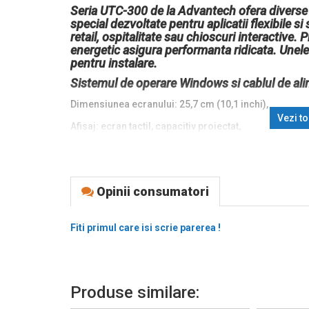
Seria UTC-300 de la Advantech ofera diverse
special dezvoltate pentru aplicatii flexibile si
retail, ospitalitate sau chioscuri interactive.
energetic asigura performanta ridicata. Unel
pentru instalare.
Sistemul de operare Windows si cablul de ali
Dimensiunea ecranului: 25,7 cm (10,1 inchi),
Vezi t
Afisaj: ecran tactil, capacitiv proiectat,
Rezolutie: 1280x720 pixeli,
Difuzor
Opinii consumatori
Luminozitate 350cd,
Conexiune: USB, RS232, Bluetooth, Ethernet, Wi-Fi,
Fiti primul care isi scrie parerea !
CPU: Intel Celeron J, 2,0 GHz,
RAM: 8 GB, Flash: 256 GB,
Culoare: negru
Produse similare:
Protecție panou frontal: IP65