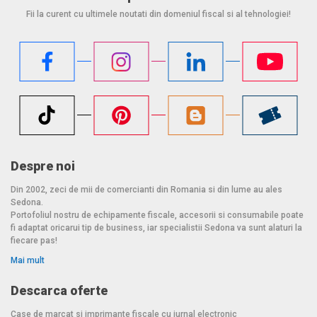
Fii la curent cu ultimele noutati din domeniul fiscal si al tehnologiei!
gazduire contra cost).
Descarcati aplicatia Sedona POS din Google Play pentru
testare
gratuita 30 de zile
. Creati cont in mai putin de un minut in
aplicatie sau pe site-ul
www.SedonaPOS.com
.
Pentru o afacere mai eficienta incepand de azi!
Despre noi
Din 2002, zeci de mii de comercianti din Romania si din lume au ales
Sedona.
Portofoliul nostru de echipamente fiscale, accesorii si consumabile poate
fi adaptat oricarui tip de business, iar specialistii Sedona va sunt alaturi la
fiecare pas!
Mai mult
Descarca oferte
Case de marcat si imprimante fiscale cu jurnal electronic