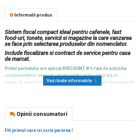
Informatii produs
Sistem fiscal compact ideal pentru cafenele, fast
food-uri, tonete, servicii si magazine la care vanzarea
se face prin selectarea produselor din nomenclator.
Include f
iscalizare si contract de service pentru casa
de marcat.
Pretul pachetului are aplicat
DISCOUNT 8 %
fata de achizitia
componentelor separat, valabil pentru plata integrala in
Vezi toate informatiile
avans. In cazul cumpararii
in rate
sau
leasing
, sau daca aplicati
la un program de finantare, va rugam sa ne solicitati o oferta
personalizata.
Componente incluse:
Opinii consumatori
Casa de marcat
Datecs DP25MX
cu Bluetooth inclus,
neagra;
Tableta Android
cu diagonala de 10” si Bluetooth;
Fiti primul care isi scrie parerea !
Suport tableta Mob Armor Maxx Magnetic
- puternic si