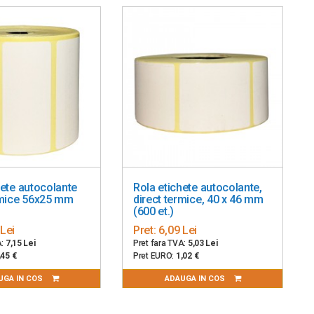
 93, Code 128, CODABAR (NW7), EAN8/13, GS1-DatabarTM, GS1-
AN 8/13, Matrix 2/5, MS1, Bookland, PostnetTM, UPC-A/E
S1 Data Matrix, QR Code, Micro QR Code and Composite
mantei
hete autocolante
Rola etichete autocolante,
rmice 56x25 mm
direct termice, 40 x 46 mm
(600 et.)
 Lei
Pret:
6,09 Lei
A:
7,15 Lei
Pret fara TVA:
5,03 Lei
,45 €
Pret EURO:
1,02 €
UGA IN COS
ADAUGA IN COS