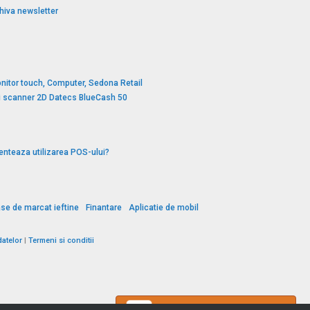
hiva newsletter
nitor touch, Computer, Sedona Retail
si scanner 2D Datecs BlueCash 50
enteaza utilizarea POS-ului?
se de marcat ieftine
Finantare
Aplicatie de mobil
datelor
|
Termeni si conditii