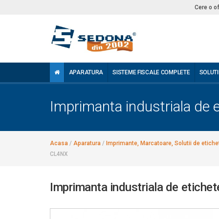
Cere o o
APARATURA
SISTEME FISCALE COMPLETE
SOLUTI
Imprimanta industriala de
Acasa
/
Aparatura
/
Imprimante, Marcatoare, Solutii de etiche
CL4NX
Imprimanta industriala de etich