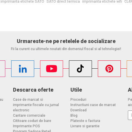
imprimanta etichete SATO
SATO direct termica
imprimanta etichete wifi
CL4
Urmareste-ne pe retelele de socializare
Fii la curent cu ultimele noutati din domeniul fiscal si al tehnologiei!
Descarca oferte
Utile
A
au
Case de marcat si
Proceduri
Pe
imprimante fiscale cu jurnal
Instructiuni case de marcat
aic
electronic
Download
Cantare comerciale
Blog
Cititoare coduri de bare
Plateste o factura
Imprimante POS
Livrare si garantie
Program Sedona Retail