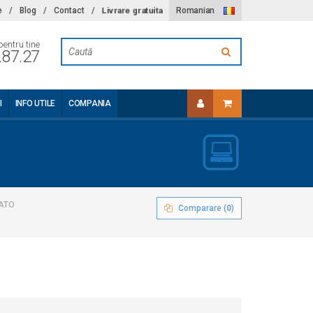
Livrare gratuita
e
/
Blog
/
Contact
/
Romanian
pentru tine
.87.27
I
INFO UTILE
COMPANIA
SATO
Comparare (
0
)