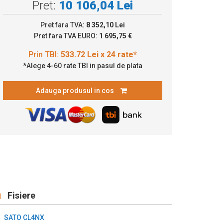
Pret:
10 106,04 Lei
33.72 Lei x 24 rate*
Pret fara TVA:
8 352,10 Lei
Pret fara TVA EURO:
1 695,75 €
*Alege 4-60 rate TBI in pasul de plata
Adauga produsul in cos
Fisiere
SATO CL4NX