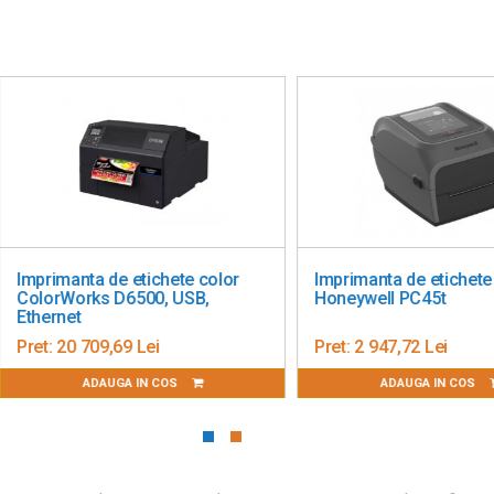
primanta de etichete color
Imprimanta de etichete
lorWorks D6500, USB,
Honeywell PC45t
hernet
t:
20 709,69 Lei
Pret:
2 947,72 Lei
ADAUGA IN COS
ADAUGA IN COS