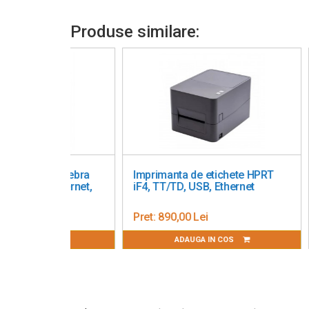
Produse similare:
tichete Zebra
Imprimanta de etichete HPRT
Im
rial, Ethernet,
iF4, TT/TD, USB, Ethernet
Co
Et
ei
Pret:
890,00 Lei
Pre
IN COS
ADAUGA IN COS