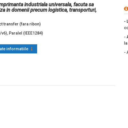
primanta industriala universala, facuta sa
a in domenii precum logistica, transporturi,
- 
t transfer (fara ribon)
co
4/v6), Paralel (IEEE1284)
-
l
oate informatiile
- 
B Flash, 64 MB RAM