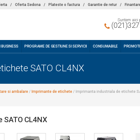
ferta
/
Oferta Sedona
/
Plateste o factura
/
Garantie de retur
/
Finantar
Suntem aici 
(021)327
I BUSINESS
PROGRAME DE GESTIUNE SI SERVICII
CONSUMABILE
PROMOTI
 etichete SATO CL4NX
tare si ambalare
/
Imprimante de etichete
/
Imprimanta industriala de etichete 
ete SATO CL4NX