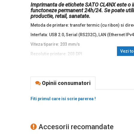
Imprimanta de etichete SATO CL4NX este o im
functoneze permanent 24h/24. Se poate utiliz
productie, retail, sanatate.
Metoda de printare: transfer termic (cu ribon) si direc
Interfata: USB 2.0, Serial (RS232C), LAN (Ethernet IPv
Viteza tiparire: 203 mm/s
Vezi t
Rezolutie printare: 203 DPI
Memorie: CPU 1: 2 GB Flash, 256 MB RAM CPU 2: 4 M
Display: LCD 3,5"
Opinii consumatori
Zona imprimabila: 104 mm
Caracteristici consumabil: latime: 22 mm - 128 mm
Fiti primul care isi scrie parerea !
lungime maxima: 6-1497 mm
diametru interior miez: 76 mm, 101 mm
diametru exterior rola: maxim 220 mm
Accesorii recomandate
grosime: 0.060-0.268 mm