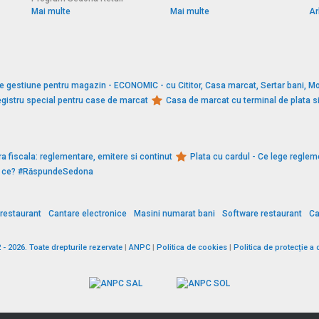
Mai multe
Mai multe
Ar
e gestiune pentru magazin - ECONOMIC - cu Cititor, Casa marcat, Sertar bani, Mo
gistru special pentru case de marcat
Casa de marcat cu terminal de plata 
a fiscala: reglementare, emitere si continut
Plata cu cardul - Ce lege reglem
De ce? #RăspundeSedona
restaurant
Cantare electronice
Masini numarat bani
Software restaurant
Ca
 2026. Toate drepturile rezervate
|
ANPC
|
Politica de cookies
|
Politica de protecție a 