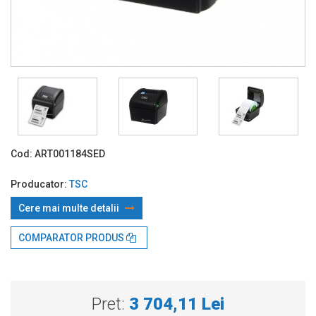
Cod:
ART001184SED
Producator:
TSC
Cere mai multe detalii
COMPARATOR PRODUS
Prin TBI:
220.57 Lei x 24 rate*
Pret:
3 704,11 Lei