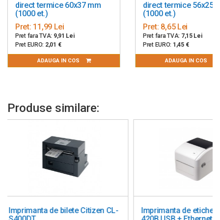
direct termice 60x37 mm
direct termice 56x25
incluse; software design etichete; ghid de uitlizare rapida.
(1000 et.)
(1000 et.)
Pret:
11,99 Lei
Pret:
8,65 Lei
Pret fara TVA:
9,91 Lei
Pret fara TVA:
7,15 Lei
Pret EURO:
2,01 €
Pret EURO:
1,45 €
ADAUGA IN COS
ADAUGA IN COS
Produse similare:
Imprimanta de etichete Xprinter
Imprimanta industria
420B USB + Ethernet +
etichete Zebra ZT61