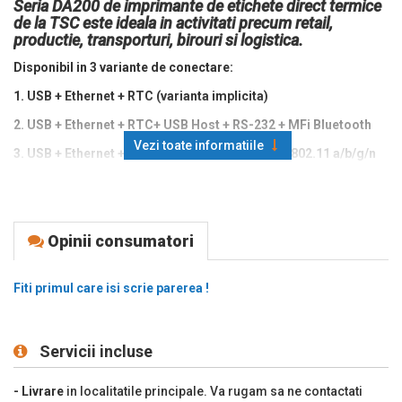
Seria DA200 de imprimante de etichete direct termice
de la TSC este ideala in activitati precum retail,
productie, transporturi, birouri si logistica.
Disponibil in 3 variante de conectare:
1. USB + Ethernet + RTC (varianta implicita)
2. USB + Ethernet + RTC+ USB Host + RS-232 + MFi Bluetooth
Vezi toate informatiile
3. USB + Ethernet + RS-232+ USB-Host + RTC + 802.11 a/b/g/n
Wi-Fi
Producator: TSC
Metoda de printare: direct termic (fara ribon)
Opinii consumatori
Interfata: USB, Bluetooth(iOS)
Fiti primul care isi scrie parerea !
Viteza tiparire: 102 mm/s
Rezolutie printare: 300 DPI
Memorie: 128 MB Flash, 64 MB DRAM
Servicii incluse
Zona imprimabila: intre 19mm si 114 mm
- Livrare
in localitatile principale. Va rugam sa ne contactati