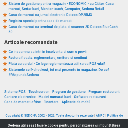
Sistem de gestiune pentru magazin - ECONOMIC - cu Cititor, Casa
marcat, Sertar bani, Monitor touch, Computer, Sedona Retail
Casa de marcat cu jurnal electronic Datecs DP25MX
Registru special pentru case de marcat
Casa de marcat cu terminal de plata si scanner 2D Datecs BlueCash
50
Articole recomandate
Ce inseamna sa intri in insolventa si cum o previi
Factura fiscala: reglementare, emitere si continut
Plata cu cardul - Ce lege reglementeaza utilizarea POS-ului?
Sistemele self-checkout, tot mai prezente în magazine. De ce?
#RăspundeSedona
Sisteme POS
Touchscreen
Program de gestiune
Program restaurant
Cantare electronice
Masini numarat bani
Software restaurant
Case de marcat ieftine
Finantare
Aplicatie de mobil
Copyright © SEDONA 2002 - 2026. Toate drepturile rezervate
|
ANPC
|
Politica de
cookies
|
Politica de protecție a datelor
|
Termeni si conditii
Sedona utilizează fişiere cookie pentru personalizarea și îmbunătățirea