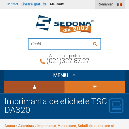
Livrare gratuita
Contact
Mai multe
Romanian
Suntem aici pentru tine
(021)327.87.27
MENIU
Imprimanta de etichete TSC
DA320
Acasa
/
Aparatura
/
Imprimante, Marcatoare, Solutii de etichetare si