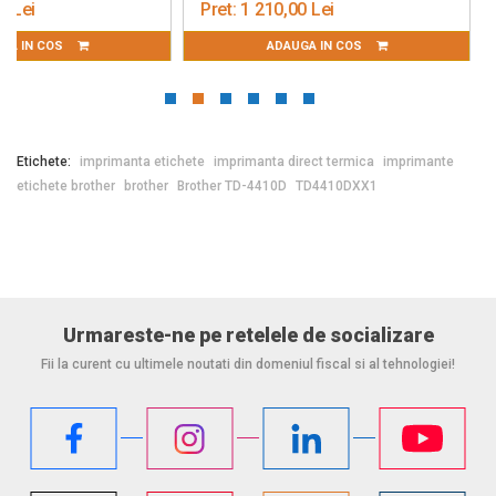
Pret:
1 210,00 Lei
Pret:
25 471,43 Lei
ADAUGA IN COS
ADAUGA IN CO
Etichete:
imprimanta etichete
imprimanta direct termica
imprimante
etichete brother
brother
Brother TD-4410D
TD4410DXX1
Urmareste-ne pe retelele de socializare
Fii la curent cu ultimele noutati din domeniul fiscal si al tehnologiei!