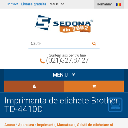
Livrare gratuita
Contact
Mai multe
Romanian
Suntem aici pentru tine
(021)327.87.27
MENIU
Imprimanta de etichete Brother
TD-4410D
Acasa
/
Aparatura
/
Imprimante, Marcatoare, Solutii de etichetare si