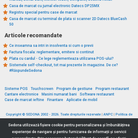
Casa de marcat cu jurnal electronic Datecs DP25MX
Registru special pentru case de marcat
Casa de marcat cu terminal de plata si scanner 2D Datecs BlueCash
50
Articole recomandate
Ce inseamna sa intri in insolventa si cum o previi
Factura fiscala: reglementare, emitere si continut
Plata cu cardul - Ce lege reglementeaza utilizarea POS-ului?
Sistemele self-checkout, tot mai prezente în magazine. De ce?
#RăspundeSedona
Sisteme POS
Touchscreen
Program de gestiune
Program restaurant
Cantare electronice
Masini numarat bani
Software restaurant
Case de marcat ieftine
Finantare
Aplicatie de mobil
Copyright © SEDONA 2002 - 2026. Toate drepturile rezervate
|
ANPC
|
Politica de
cookies
|
Politica de protecție a datelor
|
Termeni si conditii
Sedona utilizează fişiere cookie pentru personalizarea și îmbunătățirea
experienței de navigare și pentru furnizarea de informații și servicii