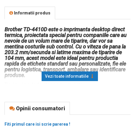
Informatii produs
Brother TD-4410D este o imprimanta desktop direct
termica, proiectata special pentru companiile care au
nevoie de un volum mare de tiparire, dar vor sa
mentina costurile sub control. Cu o viteza de pana la
203.2 mm/secunda si latime maxima de tiparire de
104 mm, acest model este ideal pentru productia
rapida de etichete standard sau personalizate, fie ele
pentru logistica, transport, ambalare sau identificare
produse.
Vezi toate informatiile
Tip: Imprimanta desktop pentru etichete
Metoda de printare: Direct termica
Rezolutie: 203 DPI
Viteza de imprimare: Pana la 203.2 mm/secunda
Opinii consumatori
Latime maxima printare: 104 mm
Zona efectiva de printare: 118 mm suport / 108 mm imprimabil
Interfete: USB 2.0, Serial RS-232
Fiti primul care isi scrie parerea !
Memorie: 256 MB SDRAM, 64 MB Flash