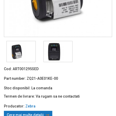
Cod:
ART001295SED
Part number:
ZQ21-A0E01KE-00
Stoc disponibil:
La comanda
Termen de livrare:
Va rugam sa ne contactati
Producator:
Zebra
Cere mai multe detalii