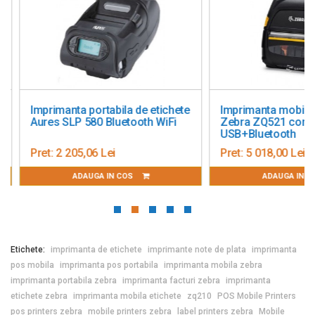
Imprimanta portabila de etichete
Imprimanta mobila de
Aures SLP 580 Bluetooth WiFi
Zebra ZQ521 conect
USB+Bluetooth
Pret:
2 205,06 Lei
Pret:
5 018,00 Lei
ADAUGA IN COS
ADAUGA IN CO
Etichete:
imprimanta de etichete
imprimante note de plata
imprimanta
pos mobila
imprimanta pos portabila
imprimanta mobila zebra
imprimanta portabila zebra
imprimanta facturi zebra
imprimanta
etichete zebra
imprimanta mobila etichete
zq210
POS Mobile Printers
pos printers zebra
mobile printers zebra
label printers zebra
Mobile