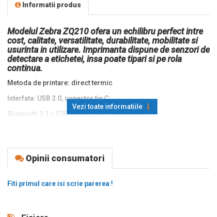
Informatii produs
Modelul Zebra ZQ210 ofera un echilibru perfect intre
cost, calitate, versatilitate, durabilitate, mobilitate si
usurinta in utilizare. Imprimanta dispune de senzori de
detectare a etichetei, insa poate tipari si pe rola
continua.
Metoda de printare: direct termic
Interfata: USB 2.0, conector tip C;
Vezi toate informatiile
Bluetooth 2.1 + EDR sau BLE 4.1 - dual mode;
NFC, tag pasiv, pentru asociere.
Viteza tiparire: 60 mm/sec, 50mm/sec linearless
Opinii consumatori
Rezolutie printare: 203 DPI
Memorie: 16 MB SDRAM;
Fiti primul care isi scrie parerea !
16 MB Flash
Display OLED