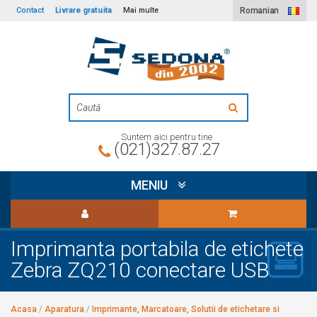
Livrare gratuita
Contact
Mai multe
Romanian
Suntem aici pentru tine
(021)327.87.27
MENIU
Imprimanta portabila de etichete
Zebra ZQ210 conectare USB
Acasa
/
Aparatura
/
Imprimante, Marcatoare, Solutii de etichetare si