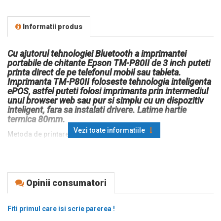
Informatii produs
Cu ajutorul tehnologiei Bluetooth a imprimantei
portabile de chitante Epson TM-P80II de 3 inch puteti
printa direct de pe telefonul mobil sau tableta.
Imprimanta TM-P80II foloseste tehnologia inteligenta
ePOS, astfel puteti folosi imprimanta prin intermediul
unui browser web sau pur si simplu cu un dispozitiv
inteligent, fara sa instalati drivere. Latime hartie
termica 80mm.
Vezi toate informatiile
Metoda de printare: Direct Termic (fara ribon)
Latime hartie: 80mm
Interfata: USB, Bluetooth 5.0, NFC
Viteza tiparire: 100 mm/s
Opinii consumatori
Dimensiuni: 79‎ x 120 x 46 mm (WxDxH).
Fiti primul care isi scrie parerea !
Greutate: 220g