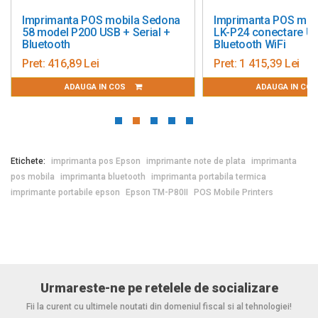
Imprimanta POS mobila Sedona
Imprimanta POS mo
58 model P200 USB + Serial +
LK-P24 conectare U
Bluetooth
Bluetooth WiFi
Pret:
416,89 Lei
Pret:
1 415,39 Lei
ADAUGA IN COS
ADAUGA IN CO
Etichete:
imprimanta pos Epson
imprimante note de plata
imprimanta
pos mobila
imprimanta bluetooth
imprimanta portabila termica
imprimante portabile epson
Epson TM-P80II
POS Mobile Printers
Urmareste-ne pe retelele de socializare
Fii la curent cu ultimele noutati din domeniul fiscal si al tehnologiei!