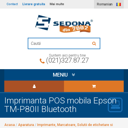
Livrare gratuita
Contact
Mai multe
Romanian
Suntem aici pentru tine
(021)327.87.27
MENIU
Imprimanta POS mobila Epson
TM-P80II Bluetooth
Acasa
/
Aparatura
/
Imprimante, Marcatoare, Solutii de etichetare si