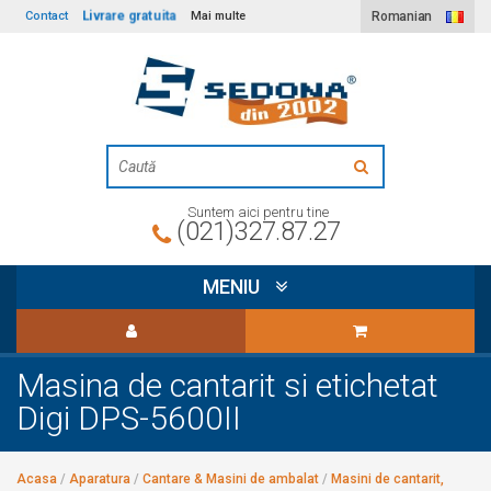
Livrare gratuita
Contact
Mai multe
Romanian
Suntem aici pentru tine
(021)327.87.27
MENIU
Masina de cantarit si etichetat
Digi DPS-5600II
Acasa
/
Aparatura
/
Cantare & Masini de ambalat
/
Masini de cantarit,