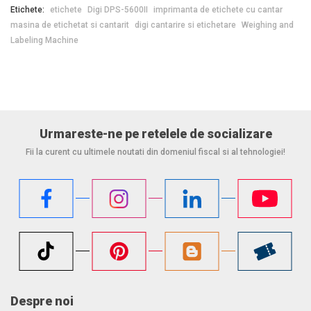
Etichete:
etichete
Digi DPS-5600II
imprimanta de etichete cu cantar
masina de etichetat si cantarit
digi cantarire si etichetare
Weighing and
Labeling Machine
Urmareste-ne pe retelele de socializare
Fii la curent cu ultimele noutati din domeniul fiscal si al tehnologiei!
Despre noi