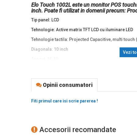
Elo Touch 1002L este un monitor POS touchs
inch. Poate fi utilizat in domenii precum: Pro
Tip panel: LCD
Tehnologie: Active matrix TFT LCD cu iluminare LED
Tehnologie tactila: Projected Capacitive, multi touch 
Diagonala: 10 inch
Vezi t
Aspect: 16:10
Format ecran: Wide
Rezolutie: 1280 x 800px
Opinii consumatori
Timp de raspuns: 29 ms
Contrast static: 800:1
Fiti primul care isi scrie parerea !
Numar de culori: 262.000
Unghi vizibilitate: Orizontal: 170°; Vertical: 170°
Montare pe perete: Suport VESA
Accesorii recomandate