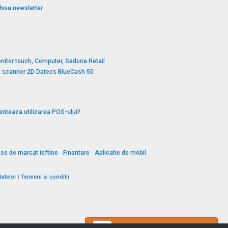
hiva newsletter
nitor touch, Computer, Sedona Retail
si scanner 2D Datecs BlueCash 50
enteaza utilizarea POS-ului?
se de marcat ieftine
Finantare
Aplicatie de mobil
datelor
|
Termeni si conditii