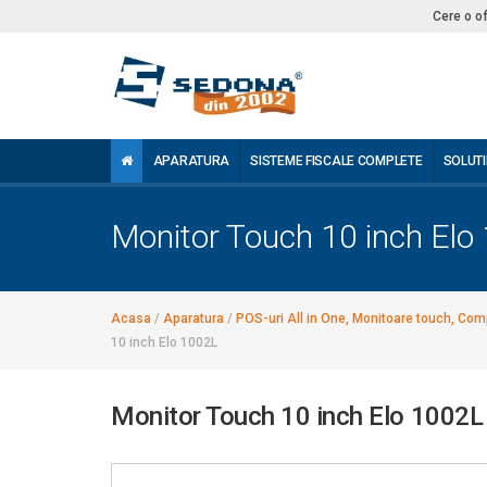
Cere o o
APARATURA
SISTEME FISCALE COMPLETE
SOLUTI
Monitor Touch 10 inch Elo
Acasa
/
Aparatura
/
POS-uri All in One, Monitoare touch, Comp
10 inch Elo 1002L
Monitor Touch 10 inch Elo 1002L