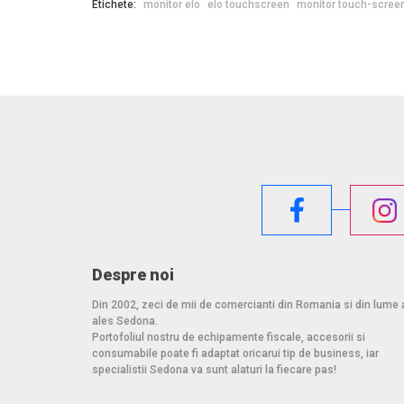
Etichete:
monitor elo
elo touchscreen
monitor touch-scree
Despre noi
Din 2002, zeci de mii de comercianti din Romania si din lume 
ales Sedona.
Portofoliul nostru de echipamente fiscale, accesorii si
consumabile poate fi adaptat oricarui tip de business, iar
specialistii Sedona va sunt alaturi la fiecare pas!