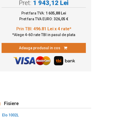
Pret:
1 943,12 Lei
96.81 Lei x 4 rate*
Pret fara TVA:
1 605,88 Lei
Pret fara TVA EURO:
326,05 €
*Alege 4-60 rate TBI in pasul de plata
Adauga produsul in cos
Fisiere
Elo 1002L