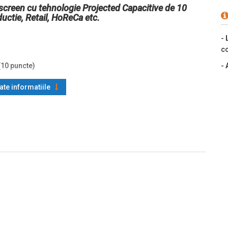
creen cu tehnologie Projected Capacitive de 10
ductie, Retail, HoReCa etc.
-
co
(10 puncte)
-
oate informatiile