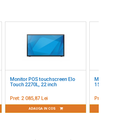
Monitor POS touchscreen Elo
Touch 2470L, 24 inch
Pret:
2 286,80 Lei
ADAUGA IN COS