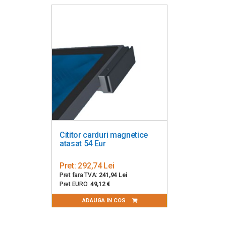
Interfete: 1x USB-C; 1x HDMI; 1x VGA; 1x Jack audio;
Dimensiuni: 254.80 x 177.50 x 29.00 mm
Greutate: 0.88 kg
Garantie: 1 an
PN:
E155834
Cititor carduri magnetice
atasat 54 Eur
Pret:
292,74 Lei
Pret fara TVA:
241,94 Lei
Pret EURO:
49,12 €
ADAUGA IN COS