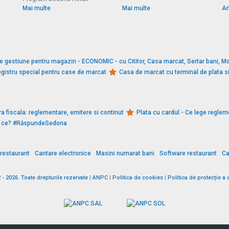
Mai multe
Mai multe
Ar
e gestiune pentru magazin - ECONOMIC - cu Cititor, Casa marcat, Sertar bani, Mo
gistru special pentru case de marcat
Casa de marcat cu terminal de plata 
a fiscala: reglementare, emitere si continut
Plata cu cardul - Ce lege reglem
De ce? #RăspundeSedona
restaurant
Cantare electronice
Masini numarat bani
Software restaurant
Ca
 2026. Toate drepturile rezervate
|
ANPC
|
Politica de cookies
|
Politica de protecție a 