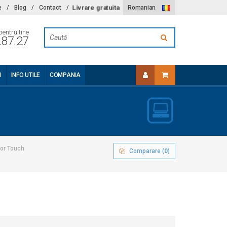
Livrare gratuita
e
/
Blog
/
Contact
/
Romanian
pentru tine
.87.27
I
INFO UTILE
COMPANIA
or Touch
Comparare (
0
)