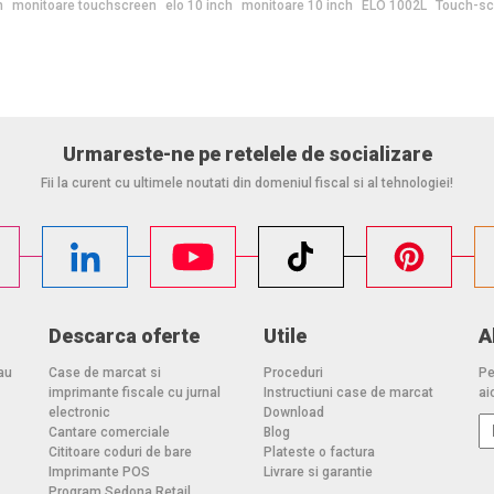
n
monitoare touchscreen
elo 10 inch
monitoare 10 inch
ELO 1002L
Touch-sc
Urmareste-ne pe retelele de socializare
Fii la curent cu ultimele noutati din domeniul fiscal si al tehnologiei!
Descarca oferte
Utile
A
au
Case de marcat si
Proceduri
Pe
imprimante fiscale cu jurnal
Instructiuni case de marcat
aic
electronic
Download
Cantare comerciale
Blog
Cititoare coduri de bare
Plateste o factura
Imprimante POS
Livrare si garantie
Program Sedona Retail