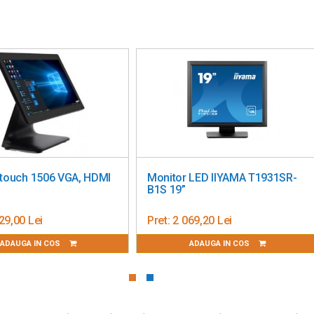
nitor POS touchscreen Elo
Monitor Touch 15 inch Elo
uch 2270L, 22 inch
1502L
t:
2 085,87 Lei
Pret:
3 048,39 Lei
ADAUGA IN COS
ADAUGA IN COS