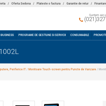
ferta
/
Oferta Sedona
/
Plateste o factura
/
Garantie de retur
/
Finantar
Suntem aici 
(021)327
I BUSINESS
PROGRAME DE GESTIUNE SI SERVICII
CONSUMABILE
PROMOTI
 1002L
utere, Periferice IT
/
Monitoare Touch-screen pentru Puncte de Vanzare
/
Monit