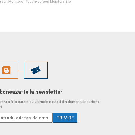
reen Monitors
Touch-screen Monitors Elo
boneaza-te la newsletter
ntru a fi la curent cu ultimele noutati din domeniu inscrie-te
i: