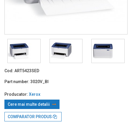
Cod:
ART5423SED
Part number:
3020V_BI
Producator:
Xerox
Cere mai multe detalii
Prin TBI:
164.62 Lei x 4 rate*
COMPARATOR PRODUS