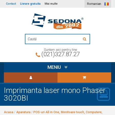
Livrare gratuita
Contact
Mai multe
Romanian
Suntem aici pentru tine
(021)327.87.27
MENIU
Imprimanta laser mono Phaser
3020BI
Acasa
/
Aparatura
/
POS-uri All in One, Monitoare touch, Computere,