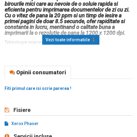
birourile mici care au nevoie de o soluie rapida si
eficienta pentru imprimarea documentelor de zi cu zi.
Cu o vitez de pana la 20 ppm si un timp de iesire a
primei pagini de doar 8.5 secunde, ofer rapiditate si
constanta in lucru, mentinand o calitate buna a
imprimarii la o rezolutie de pana la 1200 x 1200 dpi.
Vezi toate informatiile
Tehnologie imprimare: Laser monocrom
Format imprimare: A4
Vitez imprimare: 20 ppm
Rezolutie maxima: 1200 x 1200 DPI
Rezolutie de baza: 600 x 600 DPI
Opinii consumatori
Procesor: 600 MHz
Memorie: 128 MB
Fiti primul care isi scrie parerea !
Prima pagina: 8.5 s
Imprimare duplex: Nu
Display: Nu
Fisiere
Capacitate intrare: 150 coli
Capacitate iesire: 100 coli
Numar tavi intrare: 1
Xerox Phaser
Ciclu lunar maxim: 15000 pagini
Servicii incluse
Utilizare recomandata: Acasa si birouri mici