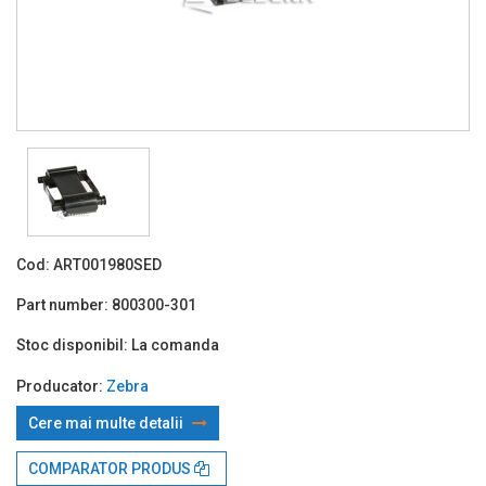
Cod:
ART001980SED
Part number:
800300-301
Stoc disponibil:
La comanda
Producator:
Zebra
Cere mai multe detalii
Prin TBI:
47.35 Lei x 4 rate*
COMPARATOR PRODUS