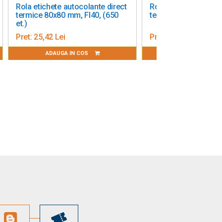
Rola etichete autocolante direct
Rola etichete autoco
termice 80x80 mm, FI40, (650
termice 80x60 mm ( 6
et.)
Pret:
25,42 Lei
Pret:
28,00 Lei
ADAUGA IN COS
ADAUGA IN CO