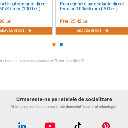
chete autocolante direct
Rola etichete autocolante direct
60x37 mm (1000 et.)
termice 100x56 mm (700 et.)
99 Lei
Pret:
25,42 Lei
ADAUGA IN COS
ADAUGA IN COS
nte termice
etichete autocolante 75mm
role 58 x 75
Urmareste-ne pe retelele de socializare
Fii la curent cu ultimele noutati din domeniul fiscal si al tehnologiei!