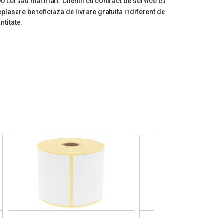
0 Lei sau mai mari. Clientii cu contract de service cu
plasare beneficiaza de livrare gratuita indiferent de
ntitate.