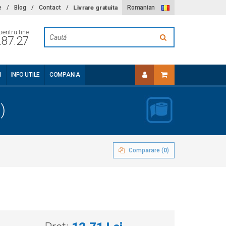
Livrare gratuita
e
/
Blog
/
Contact
/
Romanian
pentru tine
.87.27
I
INFO UTILE
COMPANIA
)
Comparare (
0
)