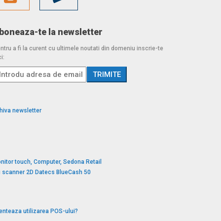
boneaza-te la newsletter
ntru a fi la curent cu ultimele noutati din domeniu inscrie-te
i:
hiva newsletter
nitor touch, Computer, Sedona Retail
si scanner 2D Datecs BlueCash 50
enteaza utilizarea POS-ului?