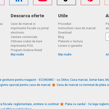
Descarca oferte
Utile
A
au
Case de marcat si
Proceduri
Pe
imprimante fiscale cu jurnal
Instructiuni case de marcat
aic
electronic
Download
Cantare comerciale
Blog
Cititoare coduri de bare
Plateste o factura
Imprimante POS
Livrare si garantie
Program Sedona Retail
Mai multe
Mai multe
Ar
e gestiune pentru magazin - ECONOMIC - cu Cititor, Casa marcat, Sertar bani, Mo
gistru special pentru case de marcat
Casa de marcat cu terminal de plata 
a fiscala: reglementare, emitere si continut
Plata cu cardul - Ce lege reglem