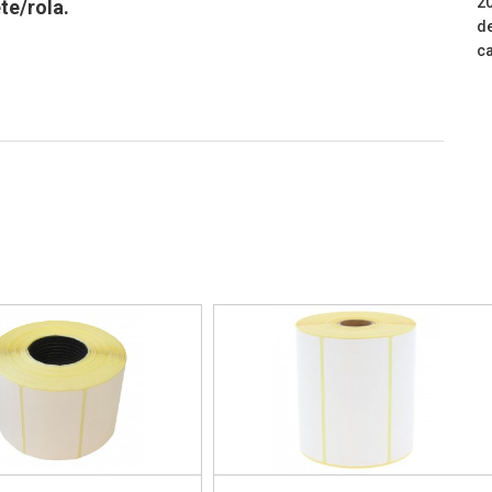
20
te/rola.
de
ca