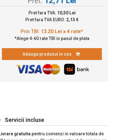
Pret:
12,71 Lei
13.20 Lei x 4 rate*
Pret fara TVA:
10,50 Lei
Pret fara TVA EURO:
2,13 €
*Alege 4-60 rate TBI in pasul de plata
Adauga produsul in cos
Servicii incluse
Livrare gratuita
pentru comenzi in valoare totala de