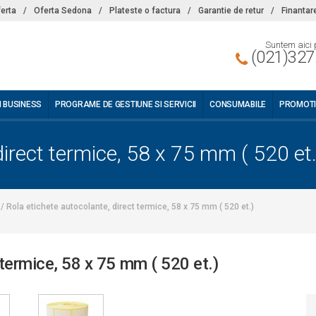
ferta
/
Oferta Sedona
/
Plateste o factura
/
Garantie de retur
/
Finantar
Suntem aici 
(021)327
I BUSINESS
PROGRAME DE GESTIUNE SI SERVICII
CONSUMABILE
PROMOTI
direct termice, 58 x 75 mm ( 520 et.
/
Rola etichete autocolante, direct termice, 58 x 75 mm ( 520 et.)
 termice, 58 x 75 mm ( 520 et.)