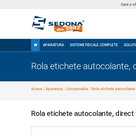
Cere o o
APARATURA
SISTEME FISCALE COMPLETE
SOLUTI
Rola etichete autocolante, 
Acasa
/
Aparatura
/
Consumabile
/
Role etichete autocolante
Rola etichete autocolante, direct