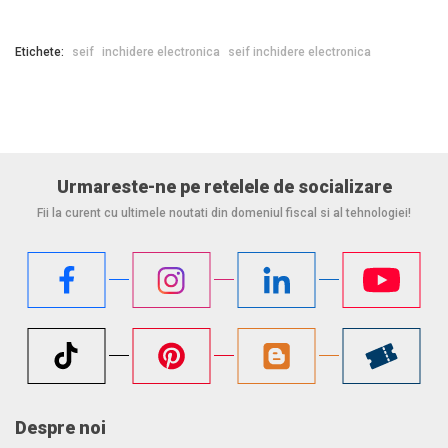
Echipat cu 2 rafturi
Pot fi stocate pâna la 9 dosare
Etichete:
seif
inchidere electronica
seif inchidere electronica
Ancorare
Fixarea se face in podea (1 orificiu, Ø 12 mm)
Livrat impreuna cu suruburile necesare la montare
Instructiuni de instalare si operare incluse
Urmareste-ne pe retelele de socializare
*Datorita accesoriilor, adâncimea exterioara creste cu 60 mm
Fii la curent cu ultimele noutati din domeniul fiscal si al tehnologiei!
Seifurile sub 1000 kg trebuie ancorate pe o podea de beton!
inchidere electronica
Despre noi