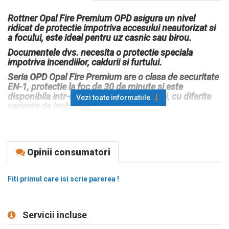
Rottner Opal Fire Premium OPD asigura un nivel
ridicat de protectie impotriva accesului neautorizat si
a focului, este ideal pentru uz casnic sau birou.
Documentele dvs. necesita o protectie speciala
impotriva incendiilor, caldurii si furtului.
Seria OPD Opal Fire Premium are o clasa de securitate
EN-1, protectie la foc de 30 de minute si este
disponibila intr-o varietate de dimensiuni, cu diferite
Vezi toate informatiile
variante de inchidere.
Certificari
Certificat si aprobat EN 1143-1, Clasa 1 (ECB-S)
Opinii consumatori
Certificat de incendiu
LFS 30P conform EN 15659 BG, protectie
impotriva focului timp de 30 minute
Fiti primul care isi scrie parerea !
Inchidere
Incuietoare electronica EN 1300 clasa B (fara revizuie)
Servicii incluse
Baterie de 9 volti inclusa