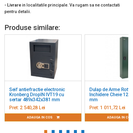
Alimentare de urgenta este posibila prin sursa externa
- Livrare
in localitatile principale. Va rugam sa ne contactati
Caracteristici
pentru detalii.
Seif cu perete dublu din otel de inalta calitate
Produse similare:
30 de minute protectie impotriva incendiilor pentru documente
Izolatie ignifuga pe usa si pe perete
Protectie antiefractie
Deschidere usa max. 180 de grade
Balamale exterioare
Grosime foaie de usa: 10 mm
Grosime usa: 62 mm
 antiefractie electronic
Dulap de Arme Rottner Gun 1
nberg DropIN IVT19 cu
Inchidere Cheie 1250x200x2
Grosime perete: 24 mm
tar 489x342x381 mm
mm
1 an garantie
:
2 540,28 Lei
Pret:
1 011,72 Lei
Dimensiuni exterioare:
638 x 650 x 550 mm
ADAUGA IN COS
ADAUGA IN COS
Contine