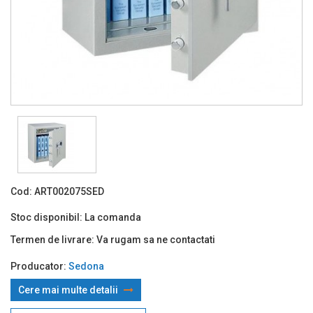
Cod:
ART002075SED
Stoc disponibil:
La comanda
Termen de livrare:
Va rugam sa ne contactati
Producator:
Sedona
Cere mai multe detalii
Prin TBI:
703.63 Lei x 24 rate*