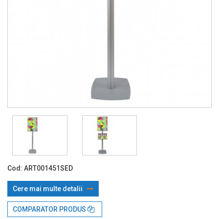
Cod:
ART001451SED
Cere mai multe detalii
Prin TBI:
180.97 Lei x 4 rate*
COMPARATOR PRODUS