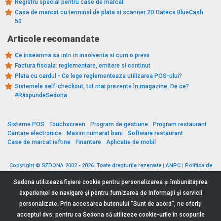
Registru special pentru case de marcat
Casa de marcat cu terminal de plata si scanner 2D Datecs BlueCash
50
Articole recomandate
Ce inseamna sa intri in insolventa si cum o previi
Factura fiscala: reglementare, emitere si continut
Plata cu cardul - Ce lege reglementeaza utilizarea POS-ului?
Sistemele self-checkout, tot mai prezente în magazine. De ce?
#RăspundeSedona
Sisteme POS
Touchscreen
Program de gestiune
Program restaurant
Cantare electronice
Masini numarat bani
Software restaurant
Case de marcat ieftine
Finantare
Aplicatie de mobil
Copyright © SEDONA 2002 - 2026. Toate drepturile rezervate
|
ANPC
|
Politica de
cookies
|
Politica de protecție a datelor
|
Termeni si conditii
Sedona utilizează fişiere cookie pentru personalizarea și îmbunătățirea
experienței de navigare și pentru furnizarea de informații și servicii
personalizate. Prin accesarea butonului ”Sunt de acord”, ne oferiți
acceptul dvs. pentru ca Sedona să utilizeze cookie-urile în scopurile