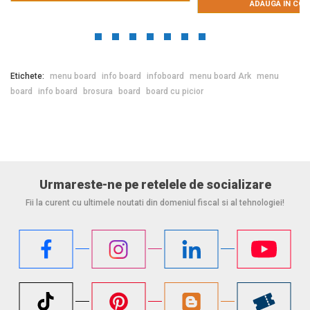
ADAUGA IN CO
Etichete:
menu board
info board
infoboard
menu board Ark
menu
board
info board
brosura
board
board cu picior
Urmareste-ne pe retelele de socializare
Fii la curent cu ultimele noutati din domeniul fiscal si al tehnologiei!