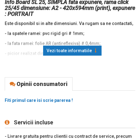
Info Board SL 25, SIMPLA fata expunere, rama click
25/45 dimensiune: A2 - 420x594mm (print), expunere
: PORTRAIT
Este disponibil si in alte dimensiuni. Va rugam sa ne contactati,
- la spatele ramei: pvc rigid gri # 1mm;
- la fata ramei: folie AR (antireflexiva) # 0,4mm;
Vezi toate informatiile
- picior realizat din profil SL Aluminiu;
- baza metalica (fier), vopsita in camp electrostatic,
dimensiune: 400x400mm;
- h total produs (RECOMANDAT) 1600mm;
Opinii consumatori
- info: printul este acoperit de click 10mm/bagheta!
Fiti primul care isi scrie parerea !
- PRODUS RECOMANDAT EXPUNERII INDOOR!
Servicii incluse
- Livrare gratuita pentru clientii cu contract de service, precum