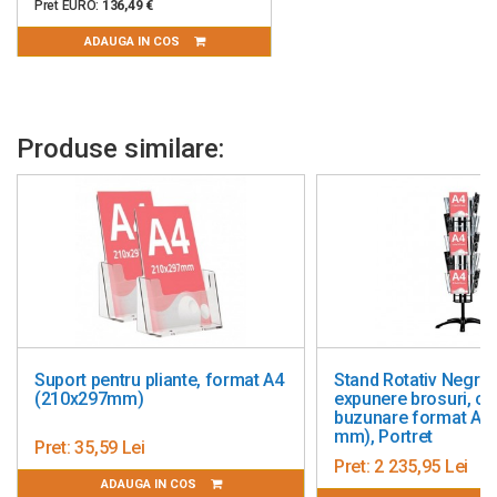
Pret EURO:
136,49 €
ADAUGA IN COS
Produse similare:
Suport pentru pliante, format A4
Stand Rotativ Negru,
(210x297mm)
expunere brosuri, cu
buzunare format A4
mm), Portret
Pret:
35,59 Lei
Pret:
2 235,95 Lei
ADAUGA IN COS