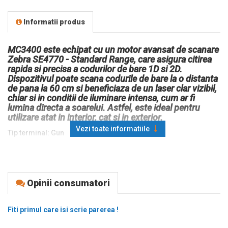
Informatii produs
MC3400 este echipat cu un motor avansat de scanare
Zebra SE4770 - Standard Range, care asigura citirea
rapida si precisa a codurilor de bare 1D si 2D.
Dispozitivul poate scana codurile de bare la o distanta
de pana la 60 cm si beneficiaza de un laser clar vizibil,
chiar si in conditii de iluminare intensa, cum ar fi
lumina directa a soarelui. Astfel, este ideal pentru
utilizare atat in interior, cat si in exterior.
Vezi toate informatiile
Tip terminal: Gun
Procesor: Qualcomm octa core, 2.2 GHz
Memorie: 6GB RAM
Capacitate de stocare: 64GB Flash
Opinii consumatori
Ecran: 4.0 inch, touch color, WVGA, 800x480px
Fiti primul care isi scrie parerea !
Sticla Corning Gorilla