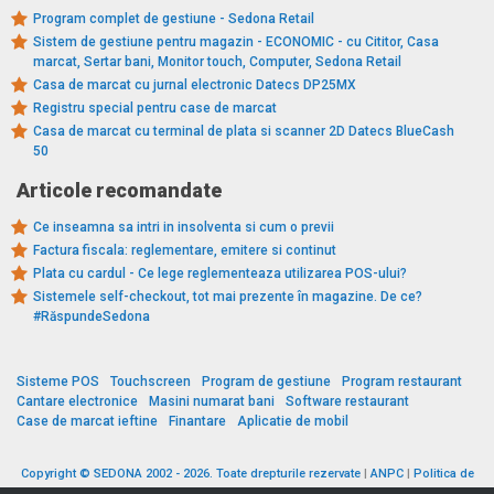
Program complet de gestiune - Sedona Retail
Sistem de gestiune pentru magazin - ECONOMIC - cu Cititor, Casa
marcat, Sertar bani, Monitor touch, Computer, Sedona Retail
Casa de marcat cu jurnal electronic Datecs DP25MX
Registru special pentru case de marcat
Casa de marcat cu terminal de plata si scanner 2D Datecs BlueCash
50
Articole recomandate
Ce inseamna sa intri in insolventa si cum o previi
Factura fiscala: reglementare, emitere si continut
Plata cu cardul - Ce lege reglementeaza utilizarea POS-ului?
Sistemele self-checkout, tot mai prezente în magazine. De ce?
#RăspundeSedona
Sisteme POS
Touchscreen
Program de gestiune
Program restaurant
Cantare electronice
Masini numarat bani
Software restaurant
Case de marcat ieftine
Finantare
Aplicatie de mobil
Copyright © SEDONA 2002 - 2026. Toate drepturile rezervate
|
ANPC
|
Politica de
cookies
|
Politica de protecție a datelor
|
Termeni si conditii