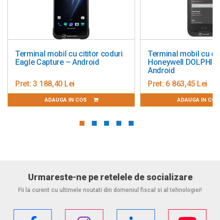
Protectie impotriva descarcarilor electrostatice
Rezistenta la apa si la particulele de praf
inal mobil cu cititor coduri
Terminal mobil cu cititor codu
le Capture – Android
Honeywell DOLPHIN CT40 –
Android
:
3 188,40 Lei
Pret:
6 863,45 Lei
ADAUGA IN COS
ADAUGA IN COS
Urmareste-ne pe retelele de socializare
Fii la curent cu ultimele noutati din domeniul fiscal si al tehnologiei!