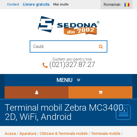
Livrare gratuita
Contact
Mai multe
Romanian
Suntem aici pentru tine
(021)327.87.27
MENIU
Terminal mobil Zebra MC3400,
2D, WiFi, Android
Acasa
/
Aparatura
/
Cititoare & Terminale mobile
/
Terminale mobile
/