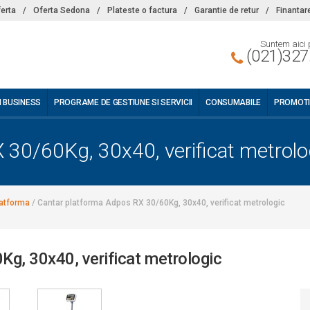
ferta
/
Oferta Sedona
/
Plateste o factura
/
Garantie de retur
/
Finantar
Suntem aici 
(021)327
I BUSINESS
PROGRAME DE GESTIUNE SI SERVICII
CONSUMABILE
PROMOTI
 30/60Kg, 30x40, verificat metrolo
latforma
/
Cantar platforma Adpos RX 30/60Kg, 30x40, verificat metrologic
g, 30x40, verificat metrologic