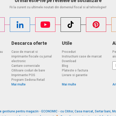
Urmareste-ne pe retelele de socializare
Fii la curent cu ultimele noutati din domeniul fiscal si al tehnologiei!
Descarca oferte
Utile
A
au
Case de marcat si
Proceduri
Pe
imprimante fiscale cu jurnal
Instructiuni case de marcat
aic
electronic
Download
Cantare comerciale
Blog
Cititoare coduri de bare
Plateste o factura
Imprimante POS
Livrare si garantie
Program Sedona Retail
Mai multe
Mai multe
Ar
e gestiune pentru magazin - ECONOMIC - cu Cititor, Casa marcat, Sertar bani, Mo