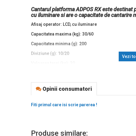
Cantarul platforma ADPOS RX este destinat pen
cu iluminare si are o capacitate de cantarire
Afisaj operator: LCD, cu iluminare
Capacitatea maxima (kg): 30/60
Capacitatea minima (g): 200
Diviziune (g): 10/20
Vezi t
Valoarea tarei (kg): 30
Dimensiuni platan (mm): 300x400
Material platan: Otel inoxidabil
Opinii consumatori
Interfete si porturi: nu are
Interfete de conectare
-
Fiti primul care isi scrie parerea !
Adaptor: AC/DCIntern
Acumulator, baterie: Acumulator Plumb Acid 6V 1.5Ah
Temperatura de operare (°C): -10+40
Produse similare: