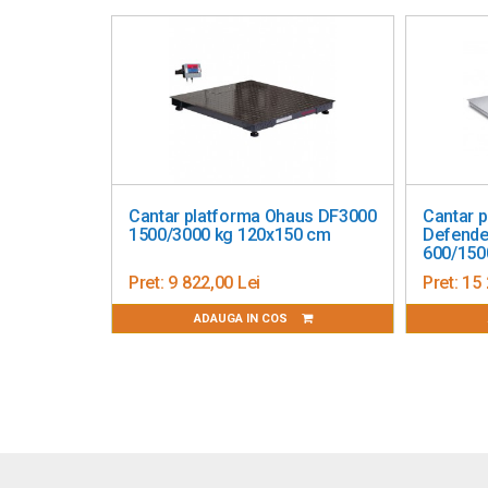
Cantarul este omologat, avizat metrologic (12 luni)
Cantar platforma Ohaus DF3000
Cantar 
1500/3000 kg 120x150 cm
Defende
600/150
Pret:
9 822,00 Lei
Pret:
15 
ADAUGA IN COS