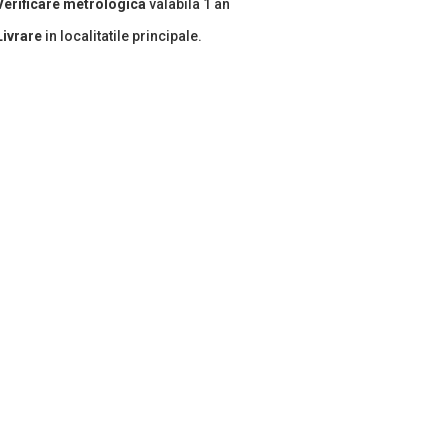
Verificare metrologica
valabila 1 an
Livrare
in localitatile principale.