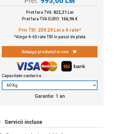
Pret:
995,00 Lei
59.29 Lei x 4 rate*
Pret fara TVA:
822,31 Lei
Pret fara TVA EURO:
166,96 €
*Alege 4-60 rate TBI in pasul de plata
Adauga produsul in cos
Capacitate cantarire :
Garantie: 1 an
Servicii incluse