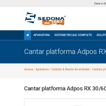
Cere o o
APARATURA
SISTEME FISCALE COMPLETE
SOLUTI
Cantar platforma Adpos RX
Acasa
/
Aparatura
/
Cantare & Masini de ambalat
/
Cantare p
Cantar platforma Adpos RX 30/60K