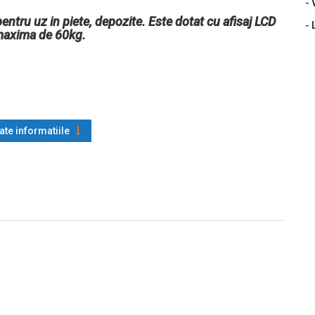
-
tru uz in piete, depozite. Este dotat cu afisaj LCD
-
 maxima de 60kg.
oate informatiile
 (inclus)