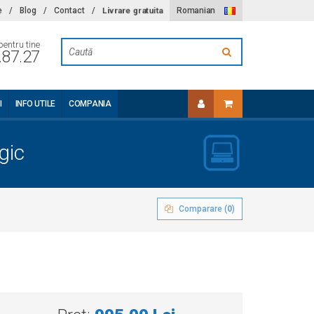
Livrare gratuita
e
/
Blog
/
Contact
/
Romanian
pentru tine
.87.27
I
INFO UTILE
COMPANIA
gic
Comparare (
0
)