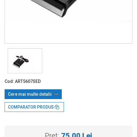
Cod:
ART5607SED
Cere mai multe detalii
COMPARATOR PRODUS
Prin TBI:
28.81 Lei x 4 rate*
Pret:
75,00 Lei