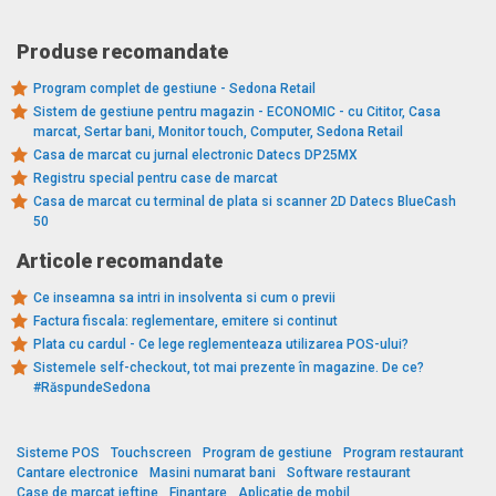
Produse recomandate
Program complet de gestiune - Sedona Retail
Sistem de gestiune pentru magazin - ECONOMIC - cu Cititor, Casa
marcat, Sertar bani, Monitor touch, Computer, Sedona Retail
Casa de marcat cu jurnal electronic Datecs DP25MX
Registru special pentru case de marcat
Casa de marcat cu terminal de plata si scanner 2D Datecs BlueCash
50
Articole recomandate
Ce inseamna sa intri in insolventa si cum o previi
Factura fiscala: reglementare, emitere si continut
Plata cu cardul - Ce lege reglementeaza utilizarea POS-ului?
Sistemele self-checkout, tot mai prezente în magazine. De ce?
#RăspundeSedona
Sisteme POS
Touchscreen
Program de gestiune
Program restaurant
Cantare electronice
Masini numarat bani
Software restaurant
Case de marcat ieftine
Finantare
Aplicatie de mobil