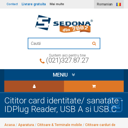
Livrare gratuita
Contact
Mai multe
Romanian
Suntem aici pentru tine
(021)327.87.27
MENIU
Cititor card identitate/ sanatate -
IDPlug Reader, USB A si USB C
Acasa
/
Aparatura
/
Cititoare & Terminale mobile
/
Cititoare carduri de