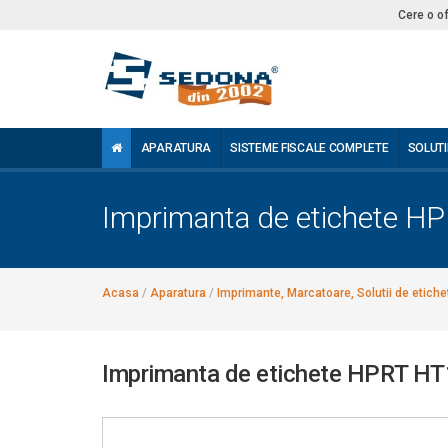
Cere o o
APARATURA
SISTEME FISCALE COMPLETE
SOLUTI
Imprimanta de etichete H
Acasa
/
Aparatura
/
Imprimante, Marcatoare, Solutii de etiche
Imprimanta de etichete HPRT H