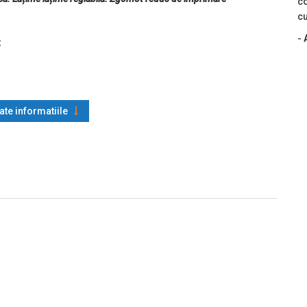
co
cu
-
t
oate informatiile
128UCC, cod 128, codabar, intercalare 2 din 5, EAN8, EAN13,
, Aztec
8,1 mm)