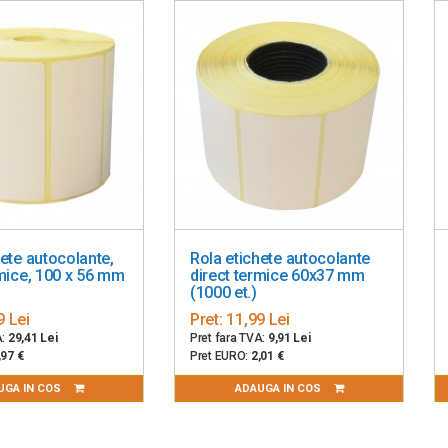
 OutputDC 24V, 2.5A
Server 2008 / Server 2012 / Server 2016
ntru etichete de 8 inch
hete autocolante,
Rola etichete autocolante
rmice, 100 x 56 mm
direct termice 60x37 mm
(1000 et.)
9 Lei
Pret:
11,99 Lei
A:
29,41 Lei
Pret fara TVA:
9,91 Lei
,97 €
Pret EURO:
2,01 €
UGA IN COS
ADAUGA IN COS