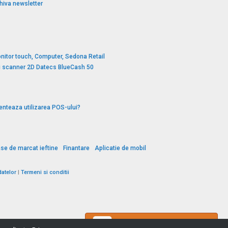
hiva newsletter
nitor touch, Computer, Sedona Retail
si scanner 2D Datecs BlueCash 50
enteaza utilizarea POS-ului?
se de marcat ieftine
Finantare
Aplicatie de mobil
datelor
|
Termeni si conditii
Ai o întrebare?