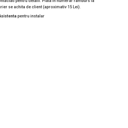
ntactati pentru detalii. Plata in numerar ramburs la
rier se achita de client (aproximativ 15 Lei).
Asistenta
pentru instalar