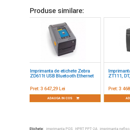
Produse similare:
etichete GoDEX
Imprimanta de etichete Brother
Im
232, Ethernet
TD-4520DN
ZX
ei
Pret:
3 252,76 Lei
Pre
IN COS
ADAUGA IN COS
Etichete:
imprimanta POS
HPRT PPT-2A
imprimanta nefis