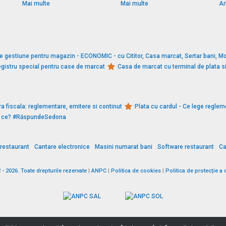
Mai multe
Mai multe
Ar
e gestiune pentru magazin - ECONOMIC - cu Cititor, Casa marcat, Sertar bani, Mo
gistru special pentru case de marcat
Casa de marcat cu terminal de plata 
a fiscala: reglementare, emitere si continut
Plata cu cardul - Ce lege reglem
De ce? #RăspundeSedona
restaurant
Cantare electronice
Masini numarat bani
Software restaurant
Ca
 2026. Toate drepturile rezervate
|
ANPC
|
Politica de cookies
|
Politica de protecție a 