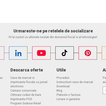
Urmareste-ne pe retelele de socializare
Fii la curent cu ultimele noutati din domeniul fiscal si al tehnologiei!
Descarca oferte
Utile
A
au
Case de marcat si
Proceduri
Pe
imprimante fiscale cu jurnal
Instructiuni case de marcat
aic
electronic
Download
Cantare comerciale
Blog
Cititoare coduri de bare
Plateste o factura
Imprimante POS
Livrare si garantie
Program Sedona Retail