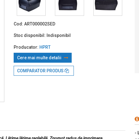
Prin TBI:
2
Cod:
ART000002SED
Stoc disponibil:
Indisponibil
Producator:
HPRT
Cere mai multe detalii
COMPARATOR PRODUS
-
că. Lățime lățime reglabilă. Zgomot redus de imprimare