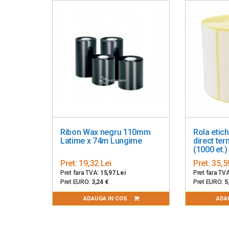
Interfață
: standard USB tip-B, port serial, Ethernet
Option: Bluetooth, Wi-Fi
HIC
: ButtonFeed
Indicator LED (Trei culori)
Adaptor de alimentare: InputAC 100 ~ 240V, 50/60 Hz,
Fiabilitate
: TPH50 km
Software-uri
: DriverWindows Vista / 7/8/10 Windows 
Opțiuni și accesorii
: Externă Suport pentru rulouri pe
Ribon Wax negru 110mm
Rola etic
Latime x 74m Lungime
direct te
Caracteristici
: 240 (L) × 225 (W) × 171 (H) mm
(1000 et.)
Greutate
:2,26 kg
Pret:
19,32 Lei
Pret:
35,5
Pret fara TVA:
15,97 Lei
Pret fara TV
Pret EURO:
3,24 €
Pret EURO:
5
ADAUGA IN COS
ADA