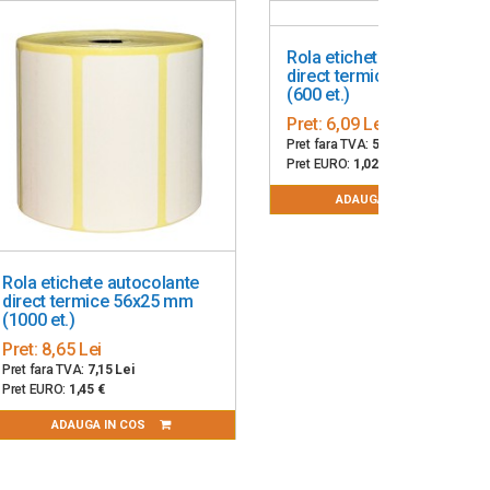
Rola etichete autocolante,
direct termice, 40 x 46 mm
(600 et.)
Pret:
6,09 Lei
Pret fara TVA:
5,03 Lei
Pret EURO:
1,02 €
ADAUGA IN COS
Rola etichete autocolante
direct termice 56x25 mm
(1000 et.)
Pret:
8,65 Lei
Pret fara TVA:
7,15 Lei
Pret EURO:
1,45 €
ADAUGA IN COS