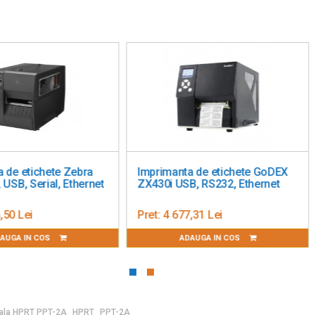
primanta de etichete GoDEX
Imprimanta de etichete Brot
1200i USB, RS232, Ethernet
TD-4550DN
t:
5 929,82 Lei
Pret:
3 354,45 Lei
ADAUGA IN COS
ADAUGA IN COS
cala HPRT PPT-2A
HPRT
PPT-2A