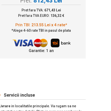
Pret:
812,43 Lei
13.55 Lei x 4 rate*
Pret fara TVA:
671,43 Lei
Pret fara TVA EURO:
136,32 €
*Alege 4-60 rate TBI in pasul de plata
Garantie: 1 an
Servicii incluse
Livrare
in localitatile principale. Va rugam sa ne