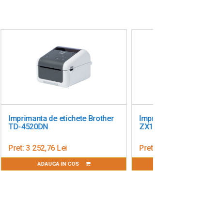
her
Imprimanta de etichete Brother
TD-4420D
Pret:
1 827,20 Lei
ADAUGA IN COS