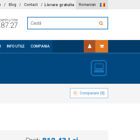
Livrare gratuita
e
/
Blog
/
Contact
/
Romanian
pentru tine
.87.27
I
INFO UTILE
COMPANIA
Comparare (
0
)