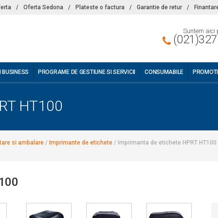
ferta
/
Oferta Sedona
/
Plateste o factura
/
Garantie de retur
/
Finantar
Suntem aici 
(021)327
I BUSINESS
PROGRAME DE GESTIUNE SI SERVICII
CONSUMABILE
PROMOTI
PRT HT100
tare si ambalare
/
Imprimante de etichete
/
Imprimanta de etichete HPRT HT100
T100