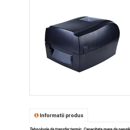
Informatii produs
Tehnologie de transfer termic. Capacitate mare de pangli