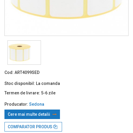
Cod:
ART4099SED
Stoc disponibil:
La comanda
Termen de livrare:
5-6 zile
Producator:
Sedona
Cere mai multe detalii
Prin TBI:
14.22 Lei x 4 rate*
COMPARATOR PRODUS