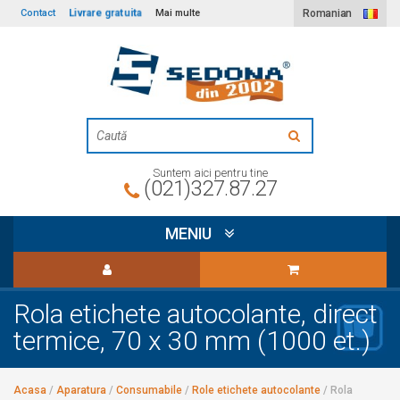
Livrare gratuita
Contact
Mai multe
Romanian
Suntem aici pentru tine
(021)327.87.27
MENIU
Rola etichete autocolante, direct
termice, 70 x 30 mm (1000 et.)
Acasa
/
Aparatura
/
Consumabile
/
Role etichete autocolante
/
Rola